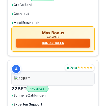
Große Boni
Cash-out
Mobilfreundlich
Max Bonus
EXKLUSIV
BONUS HOLEN
8.7/10
★★★★★
4
22BET
KOMPLETT
Schnelle Zahlungen
Experten Support