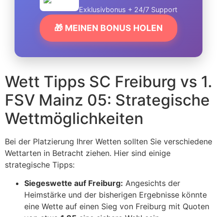
Exklusivbonus + 24/7 Support
🎁 MEINEN BONUS HOLEN
Wett Tipps SC Freiburg vs 1.
FSV Mainz 05: Strategische
Wettmöglichkeiten
Bei der Platzierung Ihrer Wetten sollten Sie verschiedene
Wettarten in Betracht ziehen. Hier sind einige
strategische Tipps:
Siegeswette auf Freiburg:
Angesichts der
Heimstärke und der bisherigen Ergebnisse könnte
eine Wette auf einen Sieg von Freiburg mit Quoten