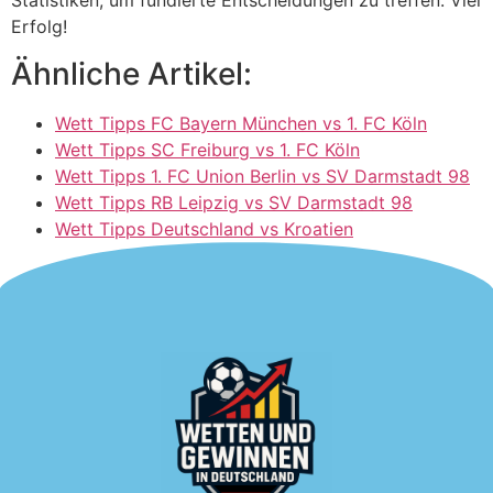
Statistiken, um fundierte Entscheidungen zu treffen. Viel
Erfolg!
Ähnliche Artikel:
Wett Tipps FC Bayern München vs 1. FC Köln
Wett Tipps SC Freiburg vs 1. FC Köln
Wett Tipps 1. FC Union Berlin vs SV Darmstadt 98
Wett Tipps RB Leipzig vs SV Darmstadt 98
Wett Tipps Deutschland vs Kroatien