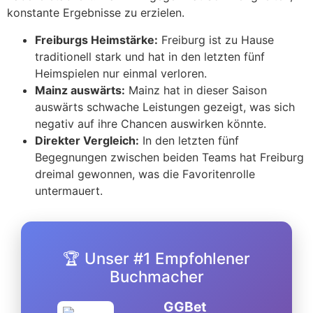
konstante Ergebnisse zu erzielen.
Freiburgs Heimstärke:
Freiburg ist zu Hause
traditionell stark und hat in den letzten fünf
Heimspielen nur einmal verloren.
Mainz auswärts:
Mainz hat in dieser Saison
auswärts schwache Leistungen gezeigt, was sich
negativ auf ihre Chancen auswirken könnte.
Direkter Vergleich:
In den letzten fünf
Begegnungen zwischen beiden Teams hat Freiburg
dreimal gewonnen, was die Favoritenrolle
untermauert.
🏆 Unser #1 Empfohlener
Buchmacher
GGBet