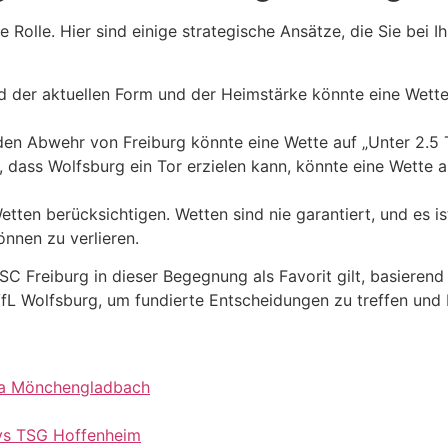
 Rolle. Hier sind einige strategische Ansätze, die Sie bei I
 der aktuellen Form und der Heimstärke könnte eine Wette
den Abwehr von Freiburg könnte eine Wette auf „Unter 2.5
 dass Wolfsburg ein Tor erzielen kann, könnte eine Wette 
etten berücksichtigen. Wetten sind nie garantiert, und es 
önnen zu verlieren.
C Freiburg in dieser Begegnung als Favorit gilt, basierend
fL Wolfsburg, um fundierte Entscheidungen zu treffen und I
sia Mönchengladbach
vs TSG Hoffenheim