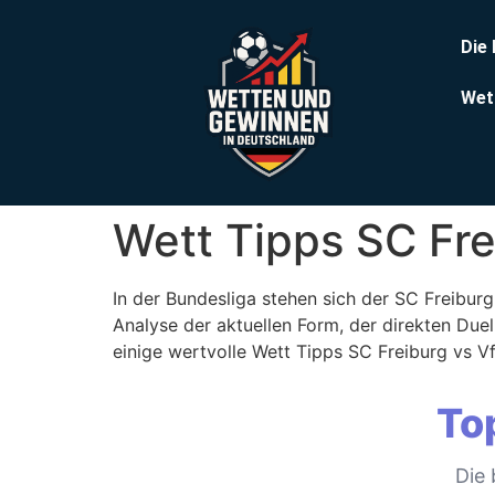
Die
Wet
Wett Tipps SC Fre
In der Bundesliga stehen sich der SC Freibur
Analyse der aktuellen Form, der direkten Duel
einige wertvolle Wett Tipps SC Freiburg vs Vf
To
Die