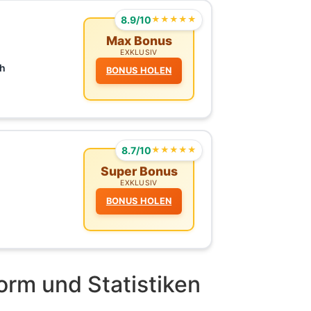
8.9/10
★★★★★
Max Bonus
EXKLUSIV
ch
BONUS HOLEN
8.7/10
★★★★★
Super Bonus
EXKLUSIV
BONUS HOLEN
orm und Statistiken