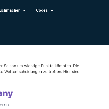
uchmacher
Codes
ser Saison um wichtige Punkte kämpfen. Die
rte Wettentscheidungen zu treffen. Hier sind
any
eren