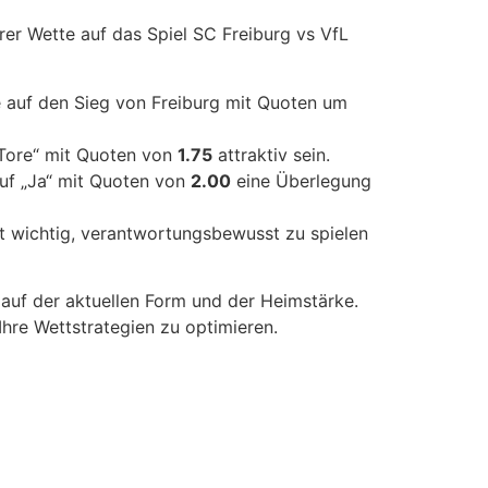
hrer Wette auf das Spiel SC Freiburg vs VfL
 auf den Sieg von Freiburg mit Quoten um
 Tore“ mit Quoten von
1.75
attraktiv sein.
auf „Ja“ mit Quoten von
2.00
eine Überlegung
ist wichtig, verantwortungsbewusst zu spielen
 auf der aktuellen Form und der Heimstärke.
hre Wettstrategien zu optimieren.