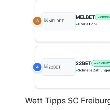
MELBET
GROSSZ
3
Große Boni
22BET
KOMPLET
4
Schnelle Zahlunge
Wett Tipps SC Freiburg