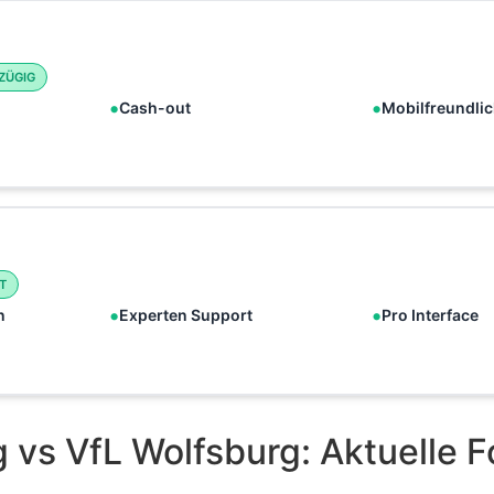
ÜGIG
Cash-out
Mobilfreundli
T
n
Experten Support
Pro Interface
 vs VfL Wolfsburg: Aktuelle F