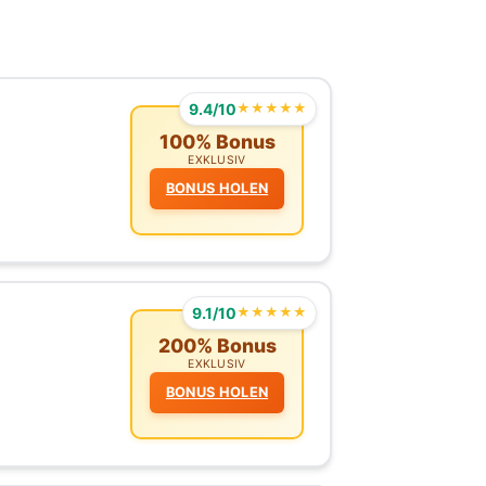
9.4/10
★★★★★
100% Bonus
EXKLUSIV
BONUS HOLEN
9.1/10
★★★★★
200% Bonus
EXKLUSIV
g
BONUS HOLEN