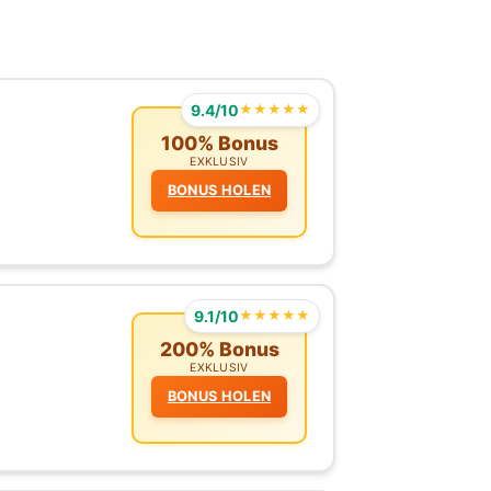
9.4/10
★★★★★
100% Bonus
EXKLUSIV
BONUS HOLEN
9.1/10
★★★★★
200% Bonus
EXKLUSIV
g
BONUS HOLEN