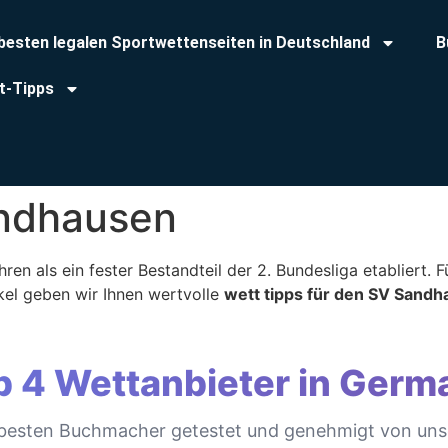
 besten legalen Sportwettenseiten in Deutschland
B
t-Tipps
andhausen
ren als ein fester Bestandteil der 2. Bundesliga etabliert.
kel geben wir Ihnen wertvolle
wett tipps für den SV Sand
p 4 Wettanbieter in Germ
 besten Buchmacher getestet und genehmigt von uns