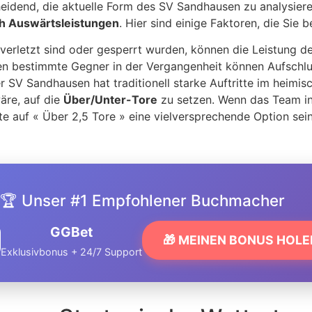
cheidend, die aktuelle Form des SV Sandhausen zu analysiere
ch Auswärtsleistungen
. Hier sind einige Faktoren, die Sie b
ie verletzt sind oder gesperrt wurden, können die Leistung d
en bestimmte Gegner in der Vergangenheit können Aufschlu
er SV Sandhausen hat traditionell starke Auftritte im heimis
wäre, auf die
Über/Unter-Tore
zu setzen. Wenn das Team in 
tte auf « Über 2,5 Tore » eine vielversprechende Option sein
🏆 Unser #1 Empfohlener Buchmacher
GGBet
🎁 MEINEN BONUS HOLE
Exklusivbonus + 24/7 Support