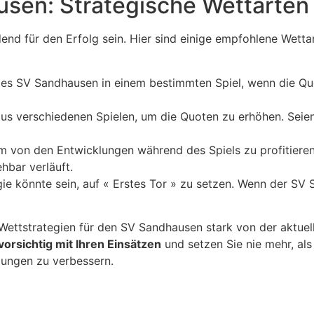
sen: Strategische Wettarten
dend für den Erfolg sein. Hier sind einige empfohlene Wetta
des SV Sandhausen in einem bestimmten Spiel, wenn die Quo
us verschiedenen Spielen, um die Quoten zu erhöhen. Seien 
um von den Entwicklungen während des Spiels zu profitieren
hbar verläuft.
egie könnte sein, auf « Erstes Tor » zu setzen. Wenn der SV
Wettstrategien für den SV Sandhausen stark von der aktue
vorsichtig mit Ihren Einsätzen
und setzen Sie nie mehr, als 
dungen zu verbessern.