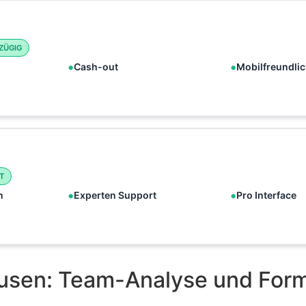
ÜGIG
Cash-out
Mobilfreundli
T
n
Experten Support
Pro Interface
usen: Team-Analyse und For