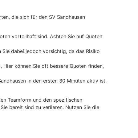
rten, die sich für den SV Sandhausen
ten vorteilhaft sind. Achten Sie auf Quoten
Sie dabei jedoch vorsichtig, da das Risiko
. Hier können Sie oft bessere Quoten finden,
 Sandhausen in den ersten 30 Minuten aktiv ist,
llen Teamform und den spezifischen
Sie bereit sind zu verlieren. Nutzen Sie die