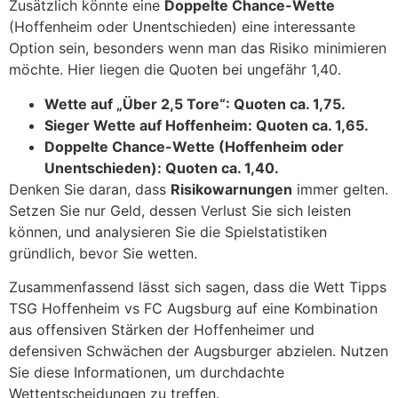
Zusätzlich könnte eine
Doppelte Chance-Wette
(Hoffenheim oder Unentschieden) eine interessante
Option sein, besonders wenn man das Risiko minimieren
möchte. Hier liegen die Quoten bei ungefähr 1,40.
Wette auf „Über 2,5 Tore“: Quoten ca. 1,75.
Sieger Wette auf Hoffenheim: Quoten ca. 1,65.
Doppelte Chance-Wette (Hoffenheim oder
Unentschieden): Quoten ca. 1,40.
Denken Sie daran, dass
Risikowarnungen
immer gelten.
Setzen Sie nur Geld, dessen Verlust Sie sich leisten
können, und analysieren Sie die Spielstatistiken
gründlich, bevor Sie wetten.
Zusammenfassend lässt sich sagen, dass die Wett Tipps
TSG Hoffenheim vs FC Augsburg auf eine Kombination
aus offensiven Stärken der Hoffenheimer und
defensiven Schwächen der Augsburger abzielen. Nutzen
Sie diese Informationen, um durchdachte
Wettentscheidungen zu treffen.