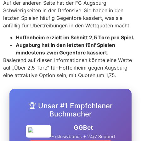
Auf der anderen Seite hat der FC Augsburg
Schwierigkeiten in der Defensive. Sie haben in den
letzten Spielen häufig Gegentore kassiert, was sie
anfällig für Übertreibungen in den Wettquoten macht.
Hoffenheim erzielt im Schnitt 2,5 Tore pro Spiel.
Augsburg hat in den letzten fünf Spielen
mindestens zwei Gegentore kassiert.
Basierend auf diesen Informationen könnte eine Wette
auf „Über 2,5 Tore“ für Hoffenheim gegen Augsburg
eine attraktive Option sein, mit Quoten um 1,75.
🏆 Unser #1 Empfohlener
Buchmacher
GGBet
Exklusivbonus + 24/7 Support