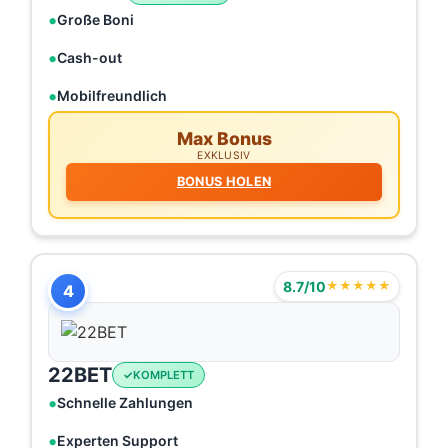
Große Boni
Cash-out
Mobilfreundlich
Max Bonus
EXKLUSIV
BONUS HOLEN
8.7/10
★★★★★
4
22BET
KOMPLETT
Schnelle Zahlungen
Experten Support