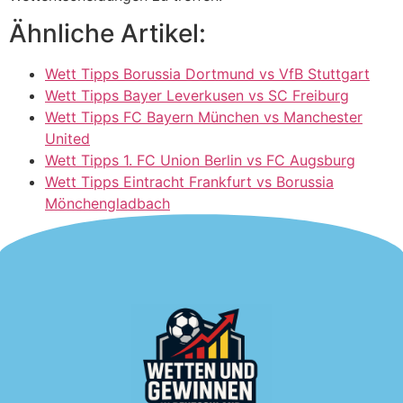
Ähnliche Artikel:
Wett Tipps Borussia Dortmund vs VfB Stuttgart
Wett Tipps Bayer Leverkusen vs SC Freiburg
Wett Tipps FC Bayern München vs Manchester
United
Wett Tipps 1. FC Union Berlin vs FC Augsburg
Wett Tipps Eintracht Frankfurt vs Borussia
Mönchengladbach