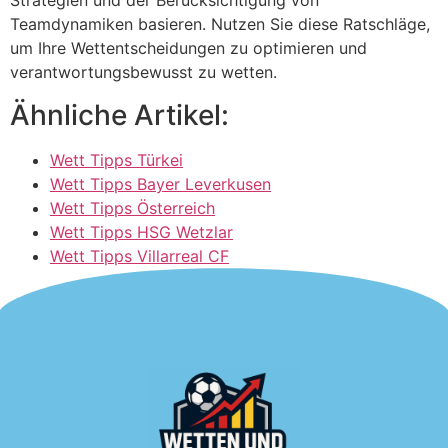
Strategien und der Berücksichtigung von
Teamdynamiken basieren. Nutzen Sie diese Ratschläge,
um Ihre Wettentscheidungen zu optimieren und
verantwortungsbewusst zu wetten.
Ähnliche Artikel:
Wett Tipps Türkei
Wett Tipps Bayer Leverkusen
Wett Tipps Österreich
Wett Tipps HSG Wetzlar
Wett Tipps Villarreal CF