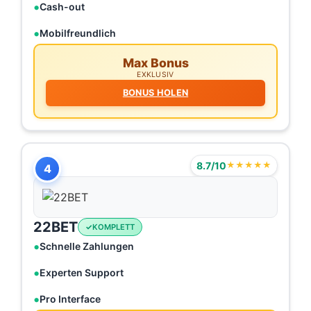
Cash-out
Mobilfreundlich
Max Bonus
EXKLUSIV
BONUS HOLEN
8.7/10
★★★★★
4
22BET
KOMPLETT
Schnelle Zahlungen
Experten Support
Pro Interface