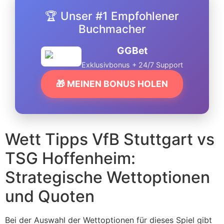
🏆 Unser #1 Empfohlener
Buchmacher
GGBet
Exklusivbonus + 24/7 Support
🎁 MEINEN BONUS HOLEN
Wett Tipps VfB Stuttgart vs
TSG Hoffenheim:
Strategische Wettoptionen
und Quoten
Bei der Auswahl der Wettoptionen für dieses Spiel gibt