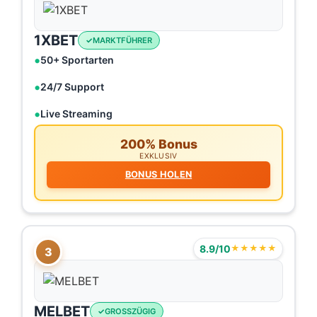
1XBET
MARKTFÜHRER
50+ Sportarten
24/7 Support
Live Streaming
200% Bonus
EXKLUSIV
BONUS HOLEN
8.9/10
★★★★★
3
MELBET
GROSSZÜGIG