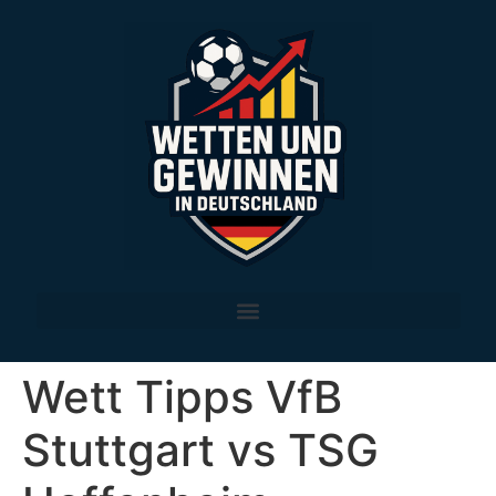
Wett Tipps VfB
Stuttgart vs TSG