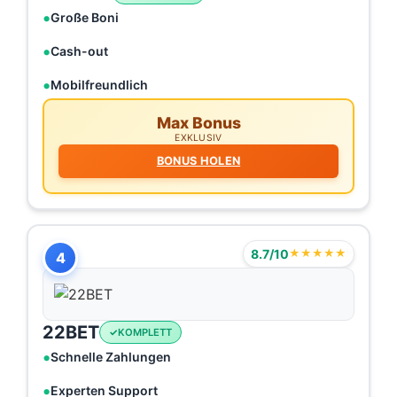
Große Boni
Cash-out
Mobilfreundlich
Max Bonus
EXKLUSIV
BONUS HOLEN
8.7/10
★★★★★
4
22BET
KOMPLETT
Schnelle Zahlungen
Experten Support