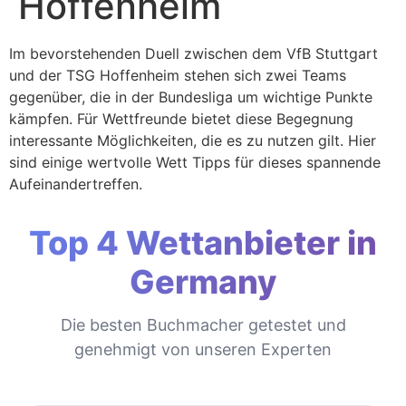
Hoffenheim
Im bevorstehenden Duell zwischen dem VfB Stuttgart
und der TSG Hoffenheim stehen sich zwei Teams
gegenüber, die in der Bundesliga um wichtige Punkte
kämpfen. Für Wettfreunde bietet diese Begegnung
interessante Möglichkeiten, die es zu nutzen gilt. Hier
sind einige wertvolle Wett Tipps für dieses spannende
Aufeinandertreffen.
Top 4 Wettanbieter in
Germany
Die besten Buchmacher getestet und
genehmigt von unseren Experten