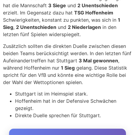
hat die Mannschaft
3 Siege
und
2 Unentschieden
erzielt. Im Gegensatz dazu hat
TSG Hoffenheim
Schwierigkeiten, konstant zu punkten, was sich in
1
Sieg
,
2 Unentschieden
und
2 Niederlagen
in den
letzten fünf Spielen widerspiegelt.
Zusätzlich sollten die direkten Duelle zwischen diesen
beiden Teams berücksichtigt werden. In den letzten fünf
Aufeinandertreffen hat Stuttgart
3 Mal gewonnen
,
während Hoffenheim nur
1 Sieg
gelang. Diese Statistik
spricht für den VfB und könnte eine wichtige Rolle bei
der Wahl der Wettoptionen spielen.
Stuttgart ist im Heimspiel stark.
Hoffenheim hat in der Defensive Schwächen
gezeigt.
Direkte Duelle sprechen für Stuttgart.