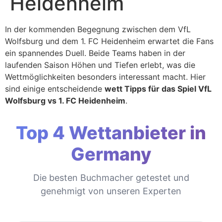
Heidenheim
In der kommenden Begegnung zwischen dem VfL
Wolfsburg und dem 1. FC Heidenheim erwartet die Fans
ein spannendes Duell. Beide Teams haben in der
laufenden Saison Höhen und Tiefen erlebt, was die
Wettmöglichkeiten besonders interessant macht. Hier
sind einige entscheidende
wett Tipps für das Spiel VfL
Wolfsburg vs 1. FC Heidenheim
.
Top 4 Wettanbieter in
Germany
Die besten Buchmacher getestet und
genehmigt von unseren Experten