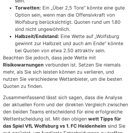
sein.
Torwetten:
Ein „Über 2,5 Tore“ könnte eine gute
Option sein, wenn man die Offensivkraft von
Wolfsburg berücksichtigt. Quoten rund um 1.80
sind nicht ungewöhnlich.
Halbzeit/Endstand:
Eine Wette auf „Wolfsburg
gewinnt zur Halbzeit und auch am Ende“ könnte
bei Quoten von etwa 2.50 attraktiv sein.
Beachten Sie jedoch, dass jede Wette mit
Risikowarnungen
verbunden ist. Setzen Sie niemals
mehr, als Sie sich leisten können zu verlieren, und
nutzen Sie verschiedene Wettanbieter, um die besten
Quoten zu finden.
Zusammenfassend lässt sich sagen, dass die Analyse
der aktuellen Form und der direkten Vergleich zwischen
den beiden Teams entscheidend für eine erfolgreiche
Wettentscheidung ist. Mit den obigen
wett Tipps für
das Spiel VfL Wolfsburg vs 1. FC Heidenheim
sind Sie