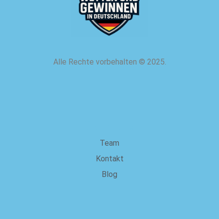
Alle Rechte vorbehalten
©
2025.
über uns
Team
Kontakt
Blog