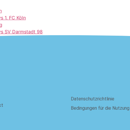
n
s 1. FC Köln
g
vs SV Darmstadt 98
er uns
Rechtliches
Datenschutzrichtlinie
kt
Bedingungen für die Nutzung