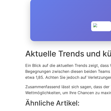
Aktuelle Trends und k
Ein Blick auf die aktuellen Trends zeigt, da
Begegnungen zwischen diesen beiden Teams en
etwa 1,85. Achten Sie jedoch auf Verletzunge
Zusammenfassend lässt sich sagen, dass der V
Wettmöglichkeiten, um Ihre Chancen zu maxim
Ähnliche Artikel: