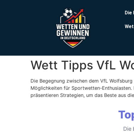
Die
Wet
Wett Tipps VfL W
Die Begegnung zwischen dem VfL Wolfsburg u
Möglichkeiten für Sportwetten-Enthusiasten. 
präsentieren Strategien, um das Beste aus die
To
Die