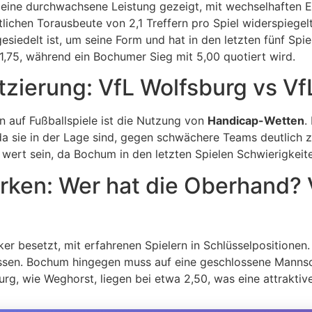
eine durchwachsene Leistung gezeigt, mit wechselhaften Er
ittlichen Torausbeute von 2,1 Treffern pro Spiel widerspieg
esiedelt ist, um seine Form und hat in den letzten fünf Spie
 1,75, während ein Bochumer Sieg mit 5,00 quotiert wird.
atzierung: VfL Wolfsburg vs V
 auf Fußballspiele ist die Nutzung von
Handicap-Wetten
.
 da sie in der Lage sind, gegen schwächere Teams deutlich
wert sein, da Bochum in den letzten Spielen Schwierigkeiten
ärken: Wer hat die Oberhand? 
ker besetzt, mit erfahrenen Spielern in Schlüsselpositione
ussen. Bochum hingegen muss auf eine geschlossene Mannsch
rg, wie Weghorst, liegen bei etwa 2,50, was eine attraktiv