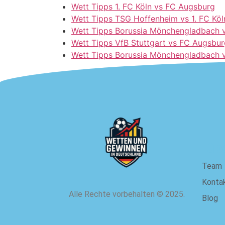
Wett Tipps 1. FC Köln vs FC Augsburg
Wett Tipps TSG Hoffenheim vs 1. FC Köl
Wett Tipps Borussia Mönchengladbach v
Wett Tipps VfB Stuttgart vs FC Augsbur
Wett Tipps Borussia Mönchengladbach 
üb
Team
Konta
Alle Rechte vorbehalten
©
2025.
Blog