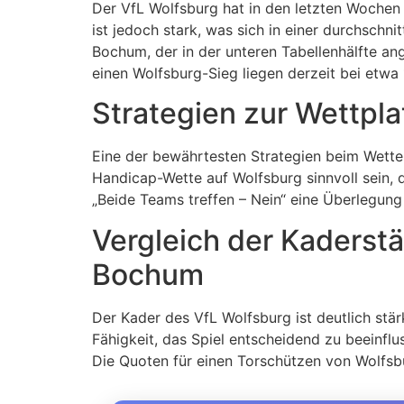
Der VfL Wolfsburg hat in den letzten Wochen 
ist jedoch stark, was sich in einer durchschn
Bochum, der in der unteren Tabellenhälfte ang
einen Wolfsburg-Sieg liegen derzeit bei etwa
Strategien zur Wettpl
Eine der bewährtesten Strategien beim Wetten
Handicap-Wette auf Wolfsburg sinnvoll sein,
„Beide Teams treffen – Nein“ eine Überlegung 
Vergleich der Kaderst
Bochum
Der Kader des VfL Wolfsburg ist deutlich stär
Fähigkeit, das Spiel entscheidend zu beeinfl
Die Quoten für einen Torschützen von Wolfsbu