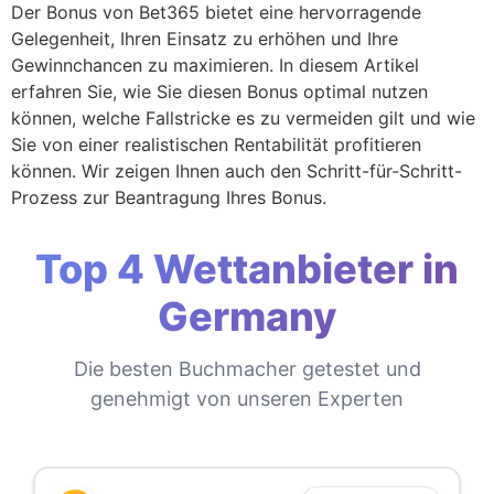
Der Bonus von Bet365 bietet eine hervorragende
Gelegenheit, Ihren Einsatz zu erhöhen und Ihre
Gewinnchancen zu maximieren. In diesem Artikel
erfahren Sie, wie Sie diesen Bonus optimal nutzen
können, welche Fallstricke es zu vermeiden gilt und wie
Sie von einer realistischen Rentabilität profitieren
können. Wir zeigen Ihnen auch den Schritt-für-Schritt-
Prozess zur Beantragung Ihres Bonus.
Top 4 Wettanbieter in
Germany
Die besten Buchmacher getestet und
genehmigt von unseren Experten