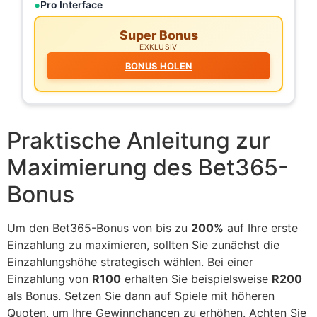
Pro Interface
Super Bonus
EXKLUSIV
BONUS HOLEN
Praktische Anleitung zur
Maximierung des Bet365-
Bonus
Um den Bet365-Bonus von bis zu
200%
auf Ihre erste
Einzahlung zu maximieren, sollten Sie zunächst die
Einzahlungshöhe strategisch wählen. Bei einer
Einzahlung von
R100
erhalten Sie beispielsweise
R200
als Bonus. Setzen Sie dann auf Spiele mit höheren
Quoten, um Ihre Gewinnchancen zu erhöhen. Achten Sie