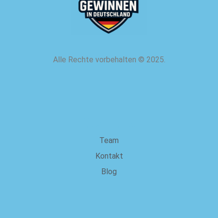
Alle Rechte vorbehalten
©
2025.
über uns
Team
Kontakt
Blog