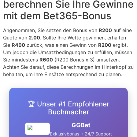
berechnen Sie Ihre Gewinne
mit dem Bet365-Bonus
Angenommen, Sie setzen den Bonus von
R200
auf eine
Quote von
2.00
. Sollte Ihre Wette gewinnen, erhalten
Sie
R400
zurück, was einen Gewinn von
R200
ergibt.
Um jedoch die Umsatzbedingungen zu erfüllen, müssen
Sie mindestens
R600
(R200 Bonus x 3) umsetzen.
Achten Sie darauf, diese Berechnungen im Hinterkopf zu
behalten, um Ihre Einsätze entsprechend zu planen.
🏆 Unser #1 Empfohlener
Buchmacher
GGBet
Exklusivbonus + 24/7 Support