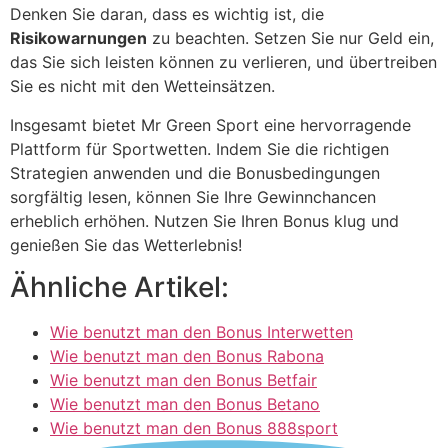
Denken Sie daran, dass es wichtig ist, die
Risikowarnungen
zu beachten. Setzen Sie nur Geld ein,
das Sie sich leisten können zu verlieren, und übertreiben
Sie es nicht mit den Wetteinsätzen.
Insgesamt bietet Mr Green Sport eine hervorragende
Plattform für Sportwetten. Indem Sie die richtigen
Strategien anwenden und die Bonusbedingungen
sorgfältig lesen, können Sie Ihre Gewinnchancen
erheblich erhöhen. Nutzen Sie Ihren Bonus klug und
genießen Sie das Wetterlebnis!
Ähnliche Artikel:
Wie benutzt man den Bonus Interwetten
Wie benutzt man den Bonus Rabona
Wie benutzt man den Bonus Betfair
Wie benutzt man den Bonus Betano
Wie benutzt man den Bonus 888sport