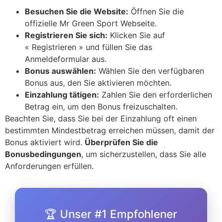
Besuchen Sie die Website:
Öffnen Sie die
offizielle Mr Green Sport Webseite.
Registrieren Sie sich:
Klicken Sie auf
« Registrieren » und füllen Sie das
Anmeldeformular aus.
Bonus auswählen:
Wählen Sie den verfügbaren
Bonus aus, den Sie aktivieren möchten.
Einzahlung tätigen:
Zahlen Sie den erforderlichen
Betrag ein, um den Bonus freizuschalten.
Beachten Sie, dass Sie bei der Einzahlung oft einen
bestimmten Mindestbetrag erreichen müssen, damit der
Bonus aktiviert wird.
Überprüfen Sie die
Bonusbedingungen
, um sicherzustellen, dass Sie alle
Anforderungen erfüllen.
🏆 Unser #1 Empfohlener