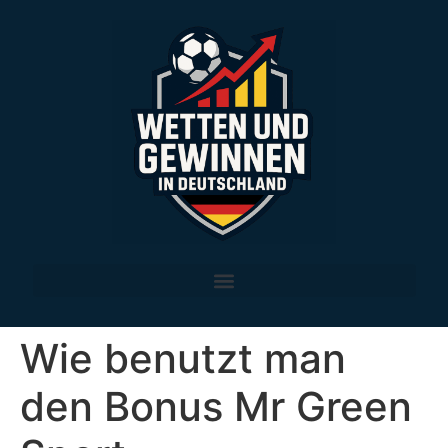
Wie benutzt man
den Bonus Mr Green