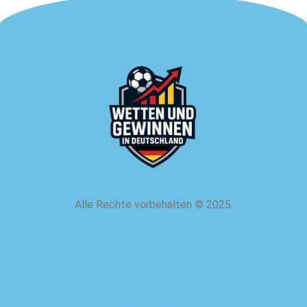
Alle Rechte vorbehalten
©
2025.
über uns