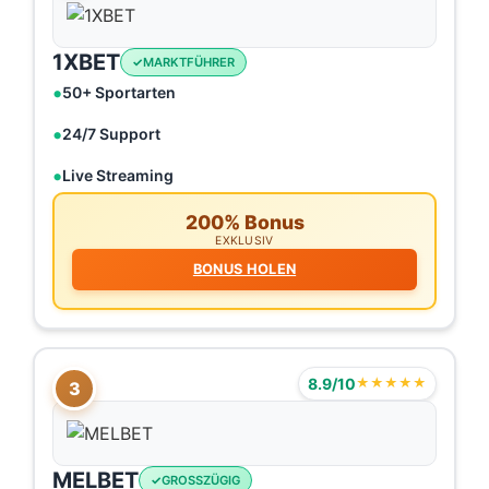
1XBET
MARKTFÜHRER
50+ Sportarten
24/7 Support
Live Streaming
200% Bonus
EXKLUSIV
BONUS HOLEN
8.9/10
★★★★★
3
MELBET
GROSSZÜGIG