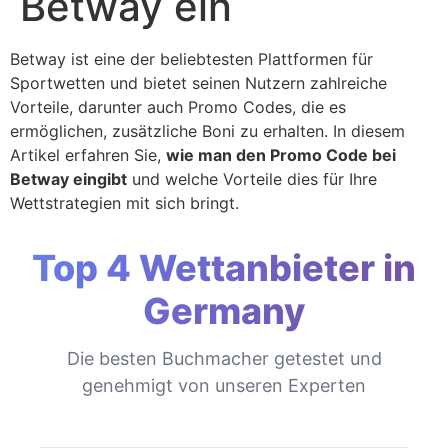
Betway ein
Betway ist eine der beliebtesten Plattformen für
Sportwetten und bietet seinen Nutzern zahlreiche
Vorteile, darunter auch Promo Codes, die es
ermöglichen, zusätzliche Boni zu erhalten. In diesem
Artikel erfahren Sie,
wie man den Promo Code bei
Betway eingibt
und welche Vorteile dies für Ihre
Wettstrategien mit sich bringt.
Top 4 Wettanbieter in
Germany
Die besten Buchmacher getestet und
genehmigt von unseren Experten