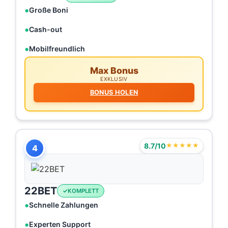
Große Boni
Cash-out
Mobilfreundlich
Max Bonus
EXKLUSIV
BONUS HOLEN
8.7/10
★★★★★
4
22BET
KOMPLETT
Schnelle Zahlungen
Experten Support