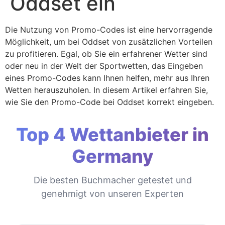
Oddset ein
Die Nutzung von Promo-Codes ist eine hervorragende
Möglichkeit, um bei Oddset von zusätzlichen Vorteilen
zu profitieren. Egal, ob Sie ein erfahrener Wetter sind
oder neu in der Welt der Sportwetten, das Eingeben
eines Promo-Codes kann Ihnen helfen, mehr aus Ihren
Wetten herauszuholen. In diesem Artikel erfahren Sie,
wie Sie den Promo-Code bei Oddset korrekt eingeben.
Top 4 Wettanbieter in
Germany
Die besten Buchmacher getestet und
genehmigt von unseren Experten