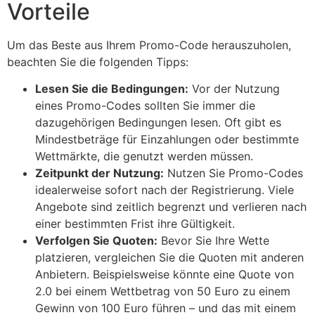
Vorteile
Um das Beste aus Ihrem Promo-Code herauszuholen,
beachten Sie die folgenden Tipps:
Lesen Sie die Bedingungen:
Vor der Nutzung
eines Promo-Codes sollten Sie immer die
dazugehörigen Bedingungen lesen. Oft gibt es
Mindestbeträge für Einzahlungen oder bestimmte
Wettmärkte, die genutzt werden müssen.
Zeitpunkt der Nutzung:
Nutzen Sie Promo-Codes
idealerweise sofort nach der Registrierung. Viele
Angebote sind zeitlich begrenzt und verlieren nach
einer bestimmten Frist ihre Gültigkeit.
Verfolgen Sie Quoten:
Bevor Sie Ihre Wette
platzieren, vergleichen Sie die Quoten mit anderen
Anbietern. Beispielsweise könnte eine Quote von
2.0 bei einem Wettbetrag von 50 Euro zu einem
Gewinn von 100 Euro führen – und das mit einem