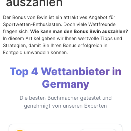
auszahlen
Der Bonus von Bwin ist ein attraktives Angebot für
Sportwetten-Enthusiasten. Doch viele Wettfreunde
fragen sich:
Wie kann man den Bonus Bwin auszahlen?
In diesem Artikel geben wir Ihnen wertvolle Tipps und
Strategien, damit Sie Ihren Bonus erfolgreich in
Echtgeld umwandeln können.
Top 4 Wettanbieter in
Germany
Die besten Buchmacher getestet und
genehmigt von unseren Experten