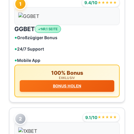
9.4/10
★★★★★
1
GGBET
NR.1 SEITE
Großzügiger Bonus
24/7 Support
Mobile App
100% Bonus
EXKLUSIV
BONUS HOLEN
9.1/10
★★★★★
2