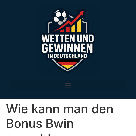
Wie kann man den
Bonus Bwin