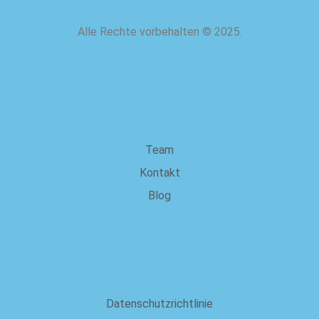
Alle Rechte vorbehalten
©
2025.
über uns
Team
Kontakt
Blog
Rechtliches
Datenschutzrichtlinie