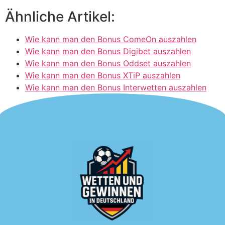
Ähnliche Artikel:
Wie kann man den Bonus ComeOn auszahlen
Wie kann man den Bonus Digibet auszahlen
Wie kann man den Bonus Oddset auszahlen
Wie kann man den Bonus XTiP auszahlen
Wie kann man den Bonus Interwetten auszahlen