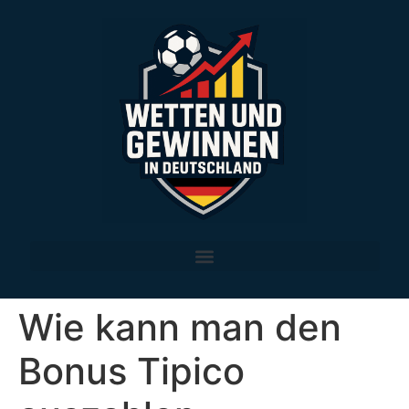
Wie kann man den
Bonus Tipico