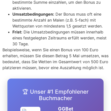
bestimmte Summe einzahlen, um den Bonus zu
aktivieren.
Umsatzbedingungen:
Der Bonus muss oft eine
bestimmte Anzahl an Malen (z.B. 5-fach) mit
Wettquoten von mindestens 1,5 gesetzt werden.
Frist:
Die Umsatzbedingungen müssen innerhalb
eines festgelegten Zeitraums erfüllt werden, meist
30 Tage.
Beispielsweise, wenn Sie einen Bonus von 100 Euro
erhalten, müssen Sie diesen Betrag 5 Mal umsetzen, was
bedeutet, dass Sie Wetten im Gesamtwert von 500 Euro
platzieren müssen, bevor eine Auszahlung möglich ist.
🏆 Unser #1 Empfohlener
Buchmacher
GGBet