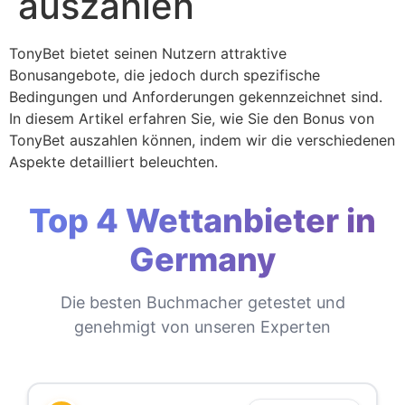
auszahlen
TonyBet bietet seinen Nutzern attraktive
Bonusangebote, die jedoch durch spezifische
Bedingungen und Anforderungen gekennzeichnet sind.
In diesem Artikel erfahren Sie, wie Sie den Bonus von
TonyBet auszahlen können, indem wir die verschiedenen
Aspekte detailliert beleuchten.
Top 4 Wettanbieter in
Germany
Die besten Buchmacher getestet und
genehmigt von unseren Experten