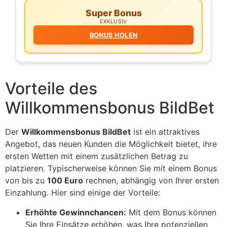
Super Bonus
EXKLUSIV
BONUS HOLEN
Vorteile des
Willkommensbonus BildBet
Der
Willkommensbonus BildBet
ist ein attraktives
Angebot, das neuen Kunden die Möglichkeit bietet, ihre
ersten Wetten mit einem zusätzlichen Betrag zu
platzieren. Typischerweise können Sie mit einem Bonus
von bis zu
100 Euro
rechnen, abhängig von Ihrer ersten
Einzahlung. Hier sind einige der Vorteile:
Erhöhte Gewinnchancen:
Mit dem Bonus können
Sie Ihre Einsätze erhöhen, was Ihre potenziellen