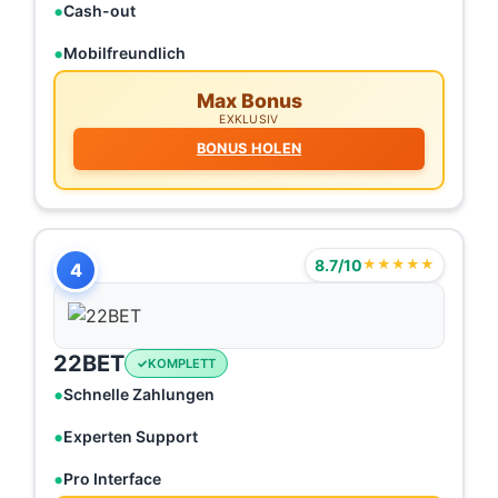
Cash-out
Mobilfreundlich
Max Bonus
EXKLUSIV
BONUS HOLEN
8.7/10
★★★★★
4
22BET
KOMPLETT
Schnelle Zahlungen
Experten Support
Pro Interface