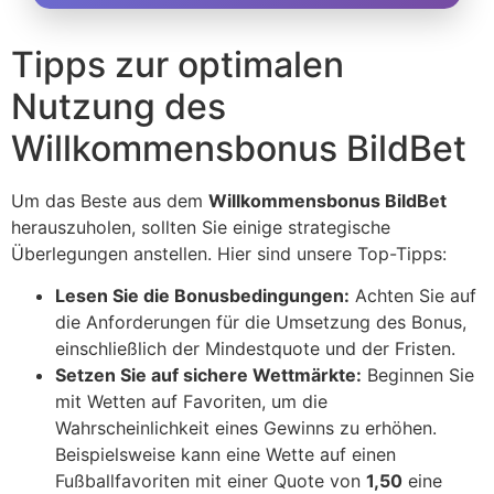
Tipps zur optimalen
Nutzung des
Willkommensbonus BildBet
Um das Beste aus dem
Willkommensbonus BildBet
herauszuholen, sollten Sie einige strategische
Überlegungen anstellen. Hier sind unsere Top-Tipps:
Lesen Sie die Bonusbedingungen:
Achten Sie auf
die Anforderungen für die Umsetzung des Bonus,
einschließlich der Mindestquote und der Fristen.
Setzen Sie auf sichere Wettmärkte:
Beginnen Sie
mit Wetten auf Favoriten, um die
Wahrscheinlichkeit eines Gewinns zu erhöhen.
Beispielsweise kann eine Wette auf einen
Fußballfavoriten mit einer Quote von
1,50
eine