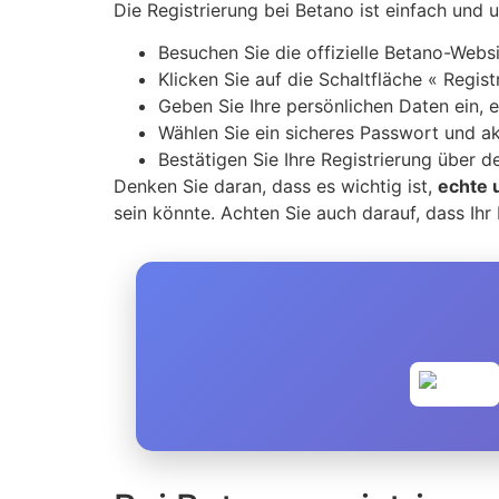
Die Registrierung bei Betano ist einfach und u
Besuchen Sie die offizielle Betano-Websi
Klicken Sie auf die Schaltfläche « Regist
Geben Sie Ihre persönlichen Daten ein,
Wählen Sie ein sicheres Passwort und a
Bestätigen Sie Ihre Registrierung über d
Denken Sie daran, dass es wichtig ist,
echte 
sein könnte. Achten Sie auch darauf, dass Ihr