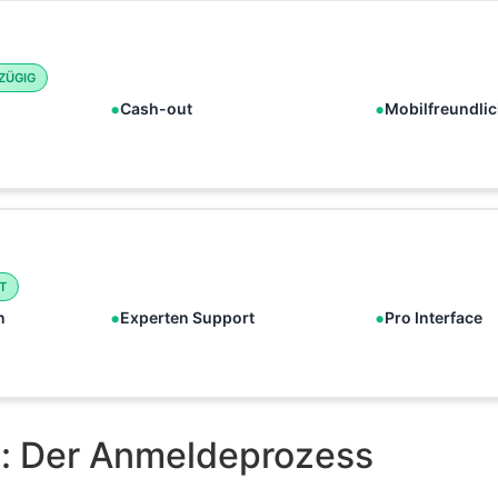
ÜGIG
Cash-out
Mobilfreundli
T
n
Experten Support
Pro Interface
en: Der Anmeldeprozess