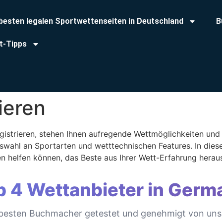
 besten legalen Sportwettenseiten in Deutschland
B
t-Tipps
ieren
gistrieren, stehen Ihnen aufregende Wettmöglichkeiten und 
wahl an Sportarten und wetttechnischen Features. In diesem
en helfen können, das Beste aus Ihrer Wett-Erfahrung herau
p 4 Wettanbieter in Germ
 besten Buchmacher getestet und genehmigt von uns