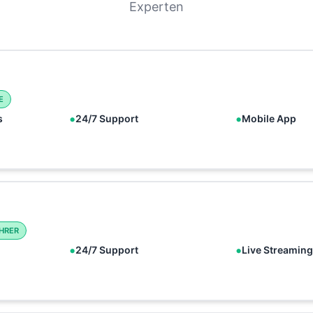
Experten
E
s
24/7 Support
Mobile App
HRER
24/7 Support
Live Streamin