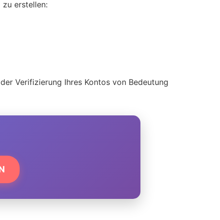
zu erstellen:
der Verifizierung Ihres Kontos von Bedeutung
N