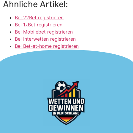
Ähnliche Artikel:
Bei 22Bet registrieren
Bei 1xBet registrieren
Bei Mobilebet registrieren
Bei Interwetten registrieren
Bei Bet-at-home registrieren