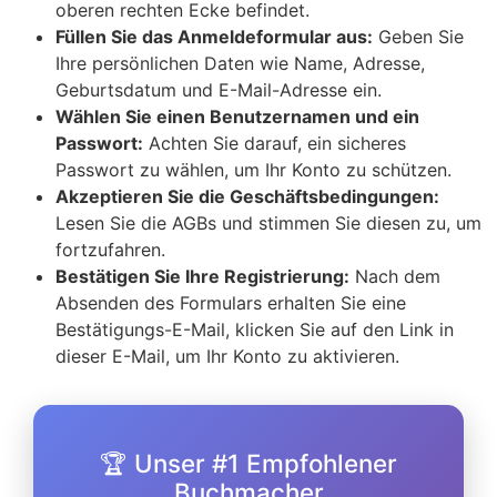
oberen rechten Ecke befindet.
Füllen Sie das Anmeldeformular aus:
Geben Sie
Ihre persönlichen Daten wie Name, Adresse,
Geburtsdatum und E-Mail-Adresse ein.
Wählen Sie einen Benutzernamen und ein
Passwort:
Achten Sie darauf, ein sicheres
Passwort zu wählen, um Ihr Konto zu schützen.
Akzeptieren Sie die Geschäftsbedingungen:
Lesen Sie die AGBs und stimmen Sie diesen zu, um
fortzufahren.
Bestätigen Sie Ihre Registrierung:
Nach dem
Absenden des Formulars erhalten Sie eine
Bestätigungs-E-Mail, klicken Sie auf den Link in
dieser E-Mail, um Ihr Konto zu aktivieren.
🏆 Unser #1 Empfohlener
Buchmacher