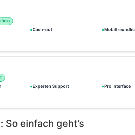
ÜGIG
Cash-out
Mobilfreundli
T
n
Experten Support
Pro Interface
n: So einfach geht’s