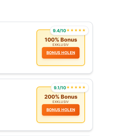
9.4/10
★★★★★
100% Bonus
EXKLUSIV
BONUS HOLEN
9.1/10
★★★★★
200% Bonus
EXKLUSIV
g
BONUS HOLEN