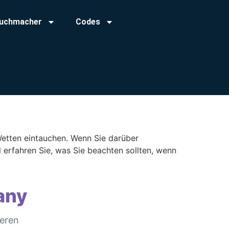
uchmacher
Codes
etten eintauchen. Wenn Sie darüber
 erfahren Sie, was Sie beachten sollten, wenn
any
eren