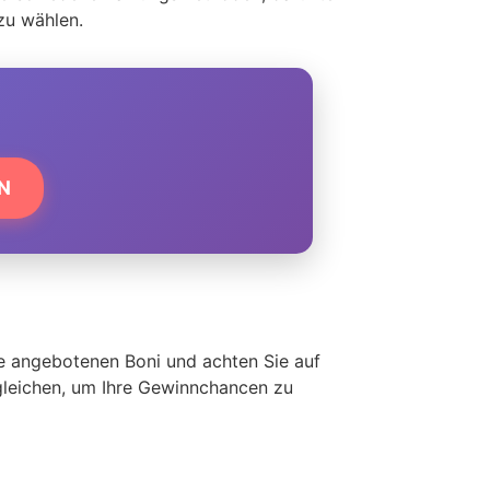
zu wählen.
N
die angebotenen Boni und achten Sie auf
rgleichen, um Ihre Gewinnchancen zu