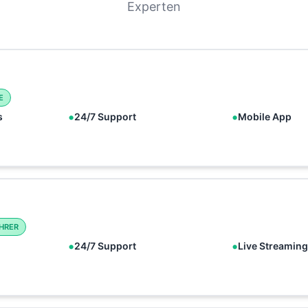
Experten
E
s
24/7 Support
Mobile App
HRER
24/7 Support
Live Streamin