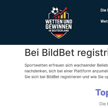
Die
Wet
Bei BildBet regist
Sportwetten erfreuen sich wachsender Belieb
nachdenken, sich bei einer Plattform anzumel
Sie sich bei BildBet registrieren und wie Sie
To
Die