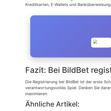
Kreditkarten, E-Wallets und Banküberweisunge
Fazit: Bei BildBet regi
Die Registrierung bei BildBet ist der erste S
verantwortungsvolles Spiel. Denken Sie daran
maximieren.
Ähnliche Artikel: