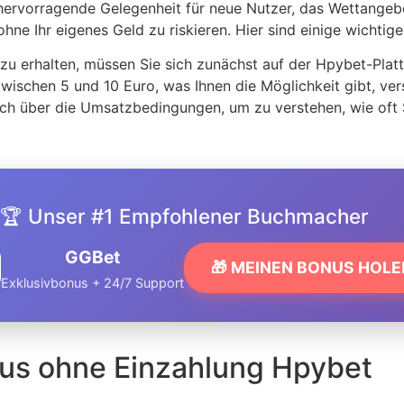
 hervorragende Gelegenheit für neue Nutzer, das Wettangebo
hne Ihr eigenes Geld zu riskieren. Hier sind einige wichtige
 erhalten, müssen Sie sich zunächst auf der Hpybet-Plattf
zwischen 5 und 10 Euro, was Ihnen die Möglichkeit gibt, ve
ich über die Umsatzbedingungen, um zu verstehen, wie oft
🏆 Unser #1 Empfohlener Buchmacher
GGBet
🎁 MEINEN BONUS HOLE
Exklusivbonus + 24/7 Support
nus ohne Einzahlung Hpybet