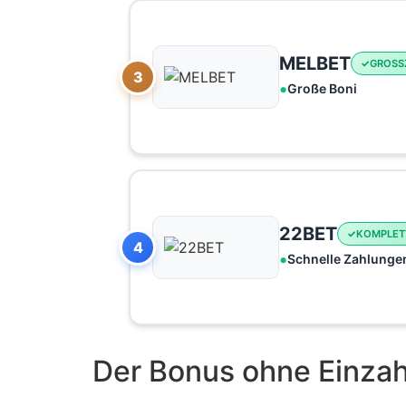
MELBET
GROSSZ
3
Große Boni
22BET
KOMPLET
4
Schnelle Zahlunge
Der Bonus ohne Einzah