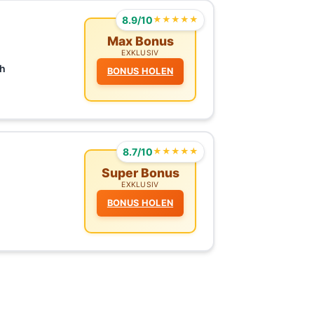
8.9/10
★★★★★
Max Bonus
EXKLUSIV
ch
BONUS HOLEN
8.7/10
★★★★★
Super Bonus
EXKLUSIV
BONUS HOLEN