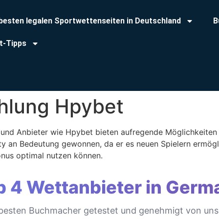
 besten legalen Sportwettenseiten in Deutschland
B
t-Tipps
hlung Hpybet
 und Anbieter wie Hpybet bieten aufregende Möglichkeiten
 an Bedeutung gewonnen, da er es neuen Spielern ermöglich
Bonus optimal nutzen können.
p 4 Wettanbieter in Germ
 besten Buchmacher getestet und genehmigt von uns