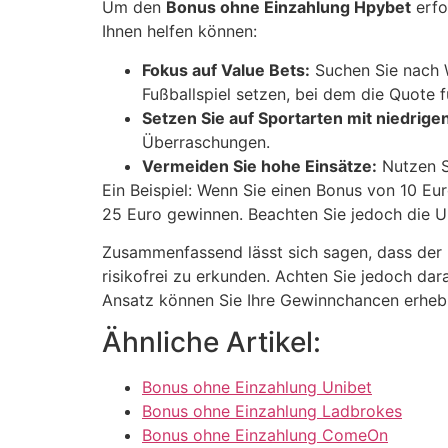
Um den
Bonus ohne Einzahlung Hpybet
erfo
Ihnen helfen können:
Fokus auf Value Bets:
Suchen Sie nach W
Fußballspiel setzen, bei dem die Quote fü
Setzen Sie auf Sportarten mit niedrigen
Überraschungen.
Vermeiden Sie hohe Einsätze:
Nutzen Si
Ein Beispiel: Wenn Sie einen Bonus von 10 Eu
25 Euro gewinnen. Beachten Sie jedoch die 
Zusammenfassend lässt sich sagen, dass der
risikofrei zu erkunden. Achten Sie jedoch da
Ansatz können Sie Ihre Gewinnchancen erhebl
Ähnliche Artikel:
Bonus ohne Einzahlung Unibet
Bonus ohne Einzahlung Ladbrokes
Bonus ohne Einzahlung ComeOn