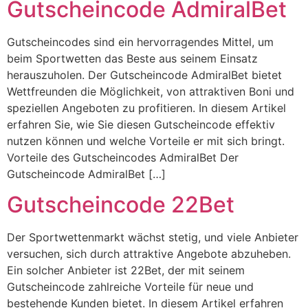
Gutscheincode AdmiralBet
Gutscheincodes sind ein hervorragendes Mittel, um
beim Sportwetten das Beste aus seinem Einsatz
herauszuholen. Der Gutscheincode AdmiralBet bietet
Wettfreunden die Möglichkeit, von attraktiven Boni und
speziellen Angeboten zu profitieren. In diesem Artikel
erfahren Sie, wie Sie diesen Gutscheincode effektiv
nutzen können und welche Vorteile er mit sich bringt.
Vorteile des Gutscheincodes AdmiralBet Der
Gutscheincode AdmiralBet […]
Gutscheincode 22Bet
Der Sportwettenmarkt wächst stetig, und viele Anbieter
versuchen, sich durch attraktive Angebote abzuheben.
Ein solcher Anbieter ist 22Bet, der mit seinem
Gutscheincode zahlreiche Vorteile für neue und
bestehende Kunden bietet. In diesem Artikel erfahren