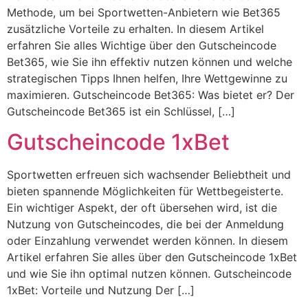
Methode, um bei Sportwetten-Anbietern wie Bet365
zusätzliche Vorteile zu erhalten. In diesem Artikel
erfahren Sie alles Wichtige über den Gutscheincode
Bet365, wie Sie ihn effektiv nutzen können und welche
strategischen Tipps Ihnen helfen, Ihre Wettgewinne zu
maximieren. Gutscheincode Bet365: Was bietet er? Der
Gutscheincode Bet365 ist ein Schlüssel, […]
Gutscheincode 1xBet
Sportwetten erfreuen sich wachsender Beliebtheit und
bieten spannende Möglichkeiten für Wettbegeisterte.
Ein wichtiger Aspekt, der oft übersehen wird, ist die
Nutzung von Gutscheincodes, die bei der Anmeldung
oder Einzahlung verwendet werden können. In diesem
Artikel erfahren Sie alles über den Gutscheincode 1xBet
und wie Sie ihn optimal nutzen können. Gutscheincode
1xBet: Vorteile und Nutzung Der […]