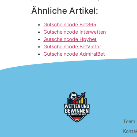
Ähnliche Artikel:
Gutscheincode Bet365
Gutscheincode Interwetten
Gutscheincode Hpybet
Gutscheincode BetVictor
Gutscheincode AdmiralBet
üb
Team
Konta