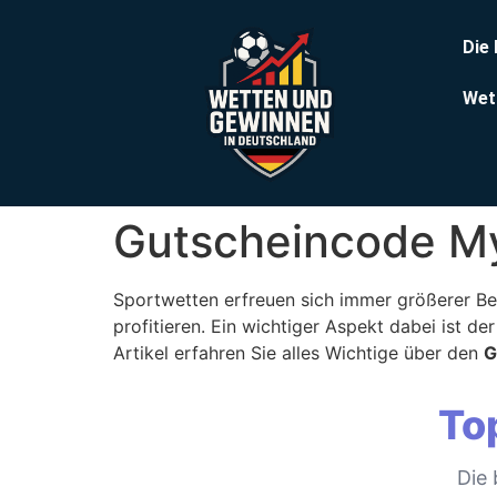
Die
Wet
Gutscheincode M
Sportwetten erfreuen sich immer größerer Bel
profitieren. Ein wichtiger Aspekt dabei ist d
Artikel erfahren Sie alles Wichtige über den
G
To
Die