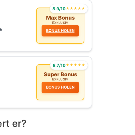
8.9/10
★★★★★
Max Bonus
EXKLUSIV
ch
BONUS HOLEN
8.7/10
★★★★★
Super Bonus
EXKLUSIV
BONUS HOLEN
rt er?