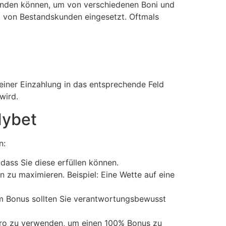
rwenden können, um von verschiedenen Boni und
 von Bestandskunden eingesetzt. Oftmals
iner Einzahlung in das entsprechende Feld
wird.
Mybet
n:
ass Sie diese erfüllen können.
zu maximieren. Beispiel: Eine Wette auf eine
nem Bonus sollten Sie verantwortungsbewusst
uro zu verwenden, um einen 100% Bonus zu