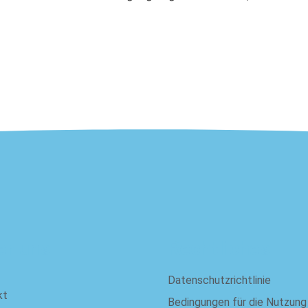
er uns
Rechtliches
Datenschutzrichtlinie
kt
Bedingungen für die Nutzung