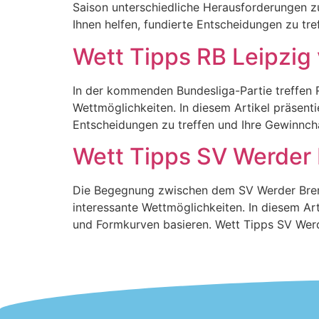
Saison unterschiedliche Herausforderungen zu 
Ihnen helfen, fundierte Entscheidungen zu tre
Wett Tipps RB Leipzig
In der kommenden Bundesliga-Partie treffen
Wettmöglichkeiten. In diesem Artikel präsenti
Entscheidungen zu treffen und Ihre Gewinnch
Wett Tipps SV Werder
Die Begegnung zwischen dem SV Werder Breme
interessante Wettmöglichkeiten. In diesem Arti
und Formkurven basieren. Wett Tipps SV Werd