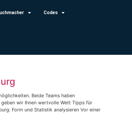
uchmacher
Codes
burg
öglichkeiten. Beide Teams haben
 geben wir Ihnen wertvolle Wett Tipps für
g: Form und Statistik analysieren Vor einer