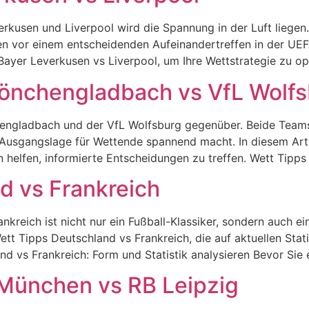
kusen und Liverpool wird die Spannung in der Luft liegen.
n vor einem entscheidenden Aufeinandertreffen in der UEF
 Bayer Leverkusen vs Liverpool, um Ihre Wettstrategie zu op
Mönchengladbach vs VfL Wolf
hengladbach und der VfL Wolfsburg gegenüber. Beide Teams
 Ausgangslage für Wettende spannend macht. In diesem Arti
 helfen, informierte Entscheidungen zu treffen. Wett Tipp
d vs Frankreich
reich ist nicht nur ein Fußball-Klassiker, sondern auch e
ett Tipps Deutschland vs Frankreich, die auf aktuellen Stat
 vs Frankreich: Form und Statistik analysieren Bevor Sie ei
München vs RB Leipzig