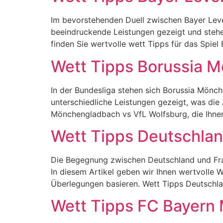
Im bevorstehenden Duell zwischen Bayer Lever
beeindruckende Leistungen gezeigt und stehe
finden Sie wertvolle wett Tipps für das Spiel
Wett Tipps Borussia 
In der Bundesliga stehen sich Borussia Mönc
unterschiedliche Leistungen gezeigt, was die
Mönchengladbach vs VfL Wolfsburg, die Ihnen
Wett Tipps Deutschlan
Die Begegnung zwischen Deutschland und Frank
In diesem Artikel geben wir Ihnen wertvolle W
Überlegungen basieren. Wett Tipps Deutschland
Wett Tipps FC Bayern 