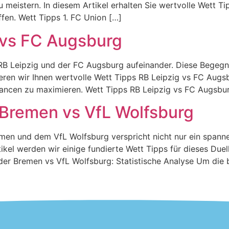
meistern. In diesem Artikel erhalten Sie wertvolle Wett Tip
ffen. Wett Tipps 1. FC Union […]
 vs FC Augsburg
 RB Leipzig und der FC Augsburg aufeinander. Diese Begeg
eren wir Ihnen wertvolle Wett Tipps RB Leipzig vs FC Augsbu
ancen zu maximieren. Wett Tipps RB Leipzig vs FC Augsbur
 Bremen vs VfL Wolfsburg
n und dem VfL Wolfsburg verspricht nicht nur ein spannen
kel werden wir einige fundierte Wett Tipps für dieses Duell 
er Bremen vs VfL Wolfsburg: Statistische Analyse Um die 