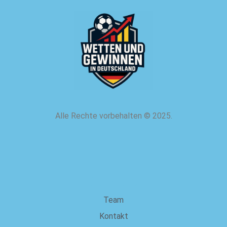
Alle Rechte vorbehalten
©
2025.
über uns
Team
Kontakt