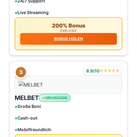
24/7 Support
Live Streaming
200% Bonus
EXKLUSIV
BONUS HOLEN
8.9/10
★★★★★
3
MELBET
GROSSZÜGIG
Große Boni
Cash-out
Mobilfreundlich