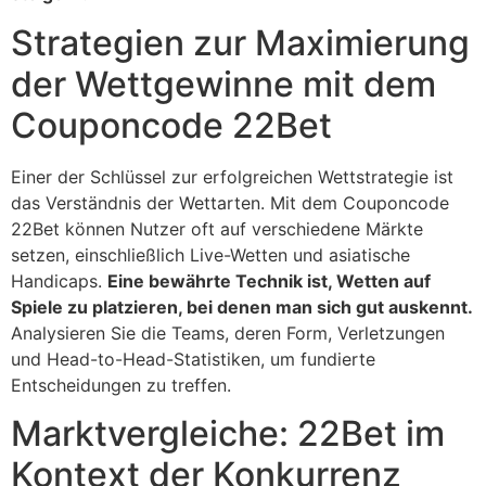
Strategien zur Maximierung
der Wettgewinne mit dem
Couponcode 22Bet
Einer der Schlüssel zur erfolgreichen Wettstrategie ist
das Verständnis der Wettarten. Mit dem Couponcode
22Bet können Nutzer oft auf verschiedene Märkte
setzen, einschließlich Live-Wetten und asiatische
Handicaps.
Eine bewährte Technik ist, Wetten auf
Spiele zu platzieren, bei denen man sich gut auskennt.
Analysieren Sie die Teams, deren Form, Verletzungen
und Head-to-Head-Statistiken, um fundierte
Entscheidungen zu treffen.
Marktvergleiche: 22Bet im
Kontext der Konkurrenz