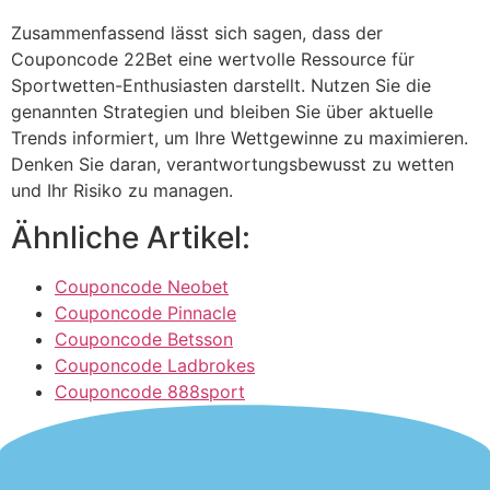
Zusammenfassend lässt sich sagen, dass der
Couponcode 22Bet eine wertvolle Ressource für
Sportwetten-Enthusiasten darstellt. Nutzen Sie die
genannten Strategien und bleiben Sie über aktuelle
Trends informiert, um Ihre Wettgewinne zu maximieren.
Denken Sie daran, verantwortungsbewusst zu wetten
und Ihr Risiko zu managen.
Ähnliche Artikel:
Couponcode Neobet
Couponcode Pinnacle
Couponcode Betsson
Couponcode Ladbrokes
Couponcode 888sport