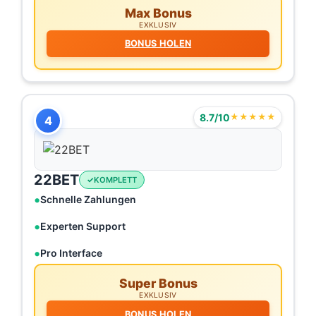
Max Bonus
EXKLUSIV
BONUS HOLEN
8.7/10
★★★★★
4
22BET
KOMPLETT
Schnelle Zahlungen
Experten Support
Pro Interface
Super Bonus
EXKLUSIV
BONUS HOLEN