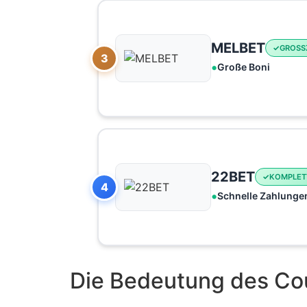
MELBET
GROSSZ
3
Große Boni
22BET
KOMPLET
4
Schnelle Zahlunge
Die Bedeutung des Cou