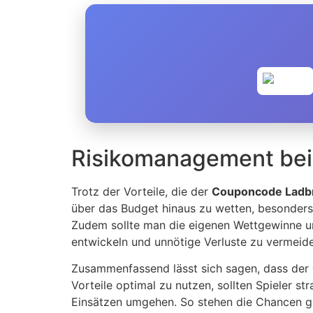
Risikomanagement be
Trotz der Vorteile, die der
Couponcode Ladb
über das Budget hinaus zu wetten, besonders w
Zudem sollte man die eigenen Wettgewinne und
entwickeln und unnötige Verluste zu vermeid
Zusammenfassend lässt sich sagen, dass der
Vorteile optimal zu nutzen, sollten Spieler 
Einsätzen umgehen. So stehen die Chancen gut,