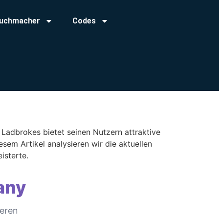
uchmacher
Codes
Ladbrokes bietet seinen Nutzern attraktive
sem Artikel analysieren wir die aktuellen
isterte.
any
eren