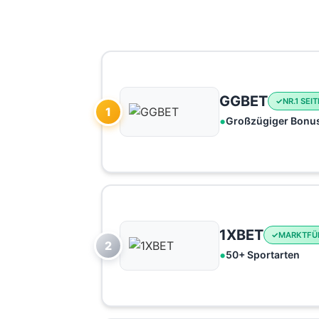
GGBET
NR.1 SEIT
1
Großzügiger Bonu
1XBET
MARKTFÜ
2
50+ Sportarten