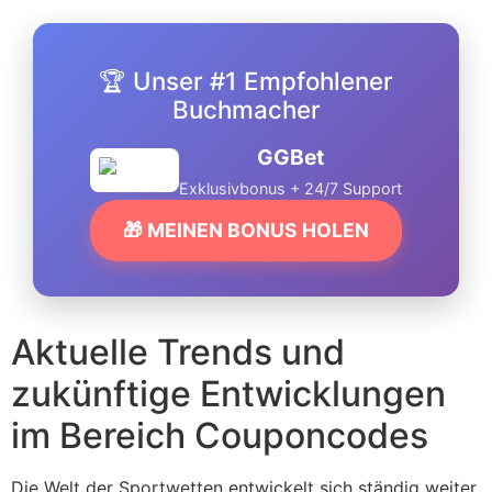
🏆 Unser #1 Empfohlener
Buchmacher
GGBet
Exklusivbonus + 24/7 Support
🎁 MEINEN BONUS HOLEN
Aktuelle Trends und
zukünftige Entwicklungen
im Bereich Couponcodes
Die Welt der Sportwetten entwickelt sich ständig weiter,