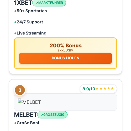
1XBET
MARKTFÜHRER
50+ Sportarten
24/7 Support
Live Streaming
200% Bonus
EXKLUSIV
BONUS HOLEN
8.9/10
★★★★★
3
MELBET
GROSSZÜGIG
Große Boni