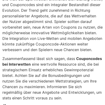
und Couponcodes sind ein integraler Bestandteil dieser
Evolution. Der Trend geht zunehmend in Richtung
personalisierter Angebote, die auf das Wettverhalten
der Nutzer abgestimmt sind. Spieler sollten darauf
vorbereitet sein, neue Arten von Coupons zu nutzen, die
möglicherweise innovative Wettmöglichkeiten bieten.
Die Integration von Live-Wetten und mobilen Angeboten
könnte zukünftige Couponcode-Aktionen weiter
verbessern und den Spielern neue Chancen bieten.
Zusammenfassend lässt sich sagen, dass
Couponcodes
bei Interwetten
eine wertvolle Ressource sind, die bei
strategischem Einsatz erhebliches Gewinnpotenzial
bietet. Achten Sie auf die Bonusbedingungen und
nutzen Sie die verschiedenen Wettstrategien, um Ihre
Chancen zu maximieren. Informieren Sie sich
regelmäßig über neue Angebote und Entwicklungen, um
stets einen Schritt voraus zu sein.