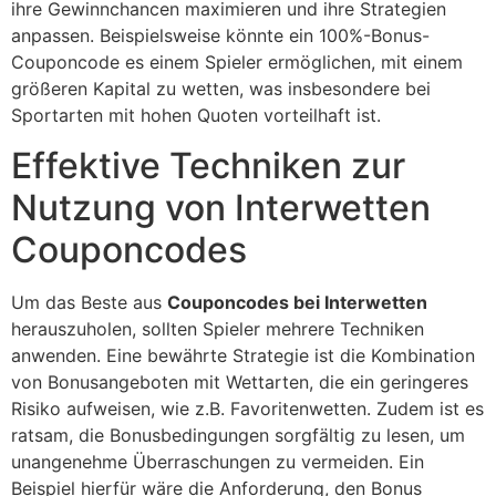
ihre Gewinnchancen maximieren und ihre Strategien
anpassen. Beispielsweise könnte ein 100%-Bonus-
Couponcode es einem Spieler ermöglichen, mit einem
größeren Kapital zu wetten, was insbesondere bei
Sportarten mit hohen Quoten vorteilhaft ist.
Effektive Techniken zur
Nutzung von Interwetten
Couponcodes
Um das Beste aus
Couponcodes bei Interwetten
herauszuholen, sollten Spieler mehrere Techniken
anwenden. Eine bewährte Strategie ist die Kombination
von Bonusangeboten mit Wettarten, die ein geringeres
Risiko aufweisen, wie z.B. Favoritenwetten. Zudem ist es
ratsam, die Bonusbedingungen sorgfältig zu lesen, um
unangenehme Überraschungen zu vermeiden. Ein
Beispiel hierfür wäre die Anforderung, den Bonus