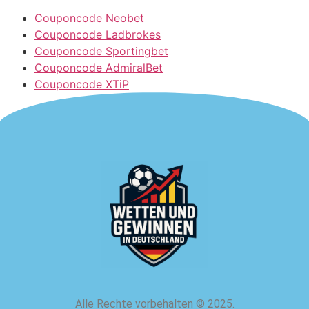
Couponcode Neobet
Couponcode Ladbrokes
Couponcode Sportingbet
Couponcode AdmiralBet
Couponcode XTiP
Alle Rechte vorbehalten
©
2025.