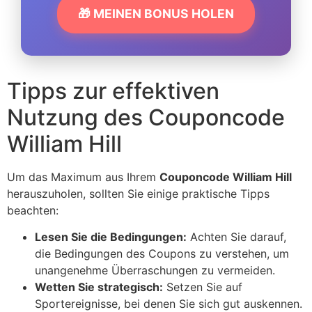
🎁 MEINEN BONUS HOLEN
Tipps zur effektiven
Nutzung des Couponcode
William Hill
Um das Maximum aus Ihrem
Couponcode William Hill
herauszuholen, sollten Sie einige praktische Tipps
beachten:
Lesen Sie die Bedingungen:
Achten Sie darauf,
die Bedingungen des Coupons zu verstehen, um
unangenehme Überraschungen zu vermeiden.
Wetten Sie strategisch:
Setzen Sie auf
Sportereignisse, bei denen Sie sich gut auskennen.