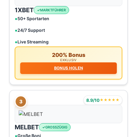
1XBET
MARKTFÜHRER
50+ Sportarten
24/7 Support
Live Streaming
200% Bonus
EXKLUSIV
BONUS HOLEN
8.9/10
★★★★★
3
MELBET
GROSSZÜGIG
Große Boni