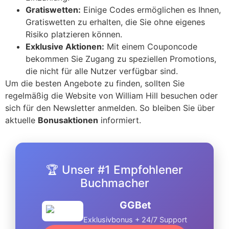
Gratiswetten:
Einige Codes ermöglichen es Ihnen,
Gratiswetten zu erhalten, die Sie ohne eigenes
Risiko platzieren können.
Exklusive Aktionen:
Mit einem Couponcode
bekommen Sie Zugang zu speziellen Promotions,
die nicht für alle Nutzer verfügbar sind.
Um die besten Angebote zu finden, sollten Sie
regelmäßig die Website von William Hill besuchen oder
sich für den Newsletter anmelden. So bleiben Sie über
aktuelle
Bonusaktionen
informiert.
🏆 Unser #1 Empfohlener
Buchmacher
GGBet
Exklusivbonus + 24/7 Support