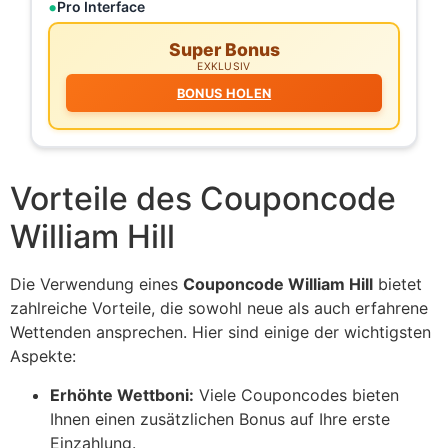
Pro Interface
Super Bonus
EXKLUSIV
BONUS HOLEN
Vorteile des Couponcode
William Hill
Die Verwendung eines
Couponcode William Hill
bietet
zahlreiche Vorteile, die sowohl neue als auch erfahrene
Wettenden ansprechen. Hier sind einige der wichtigsten
Aspekte:
Erhöhte Wettboni:
Viele Couponcodes bieten
Ihnen einen zusätzlichen Bonus auf Ihre erste
Einzahlung.