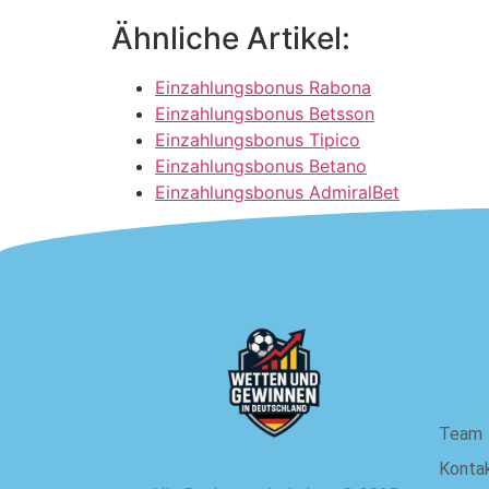
Ähnliche Artikel:
Einzahlungsbonus Rabona
Einzahlungsbonus Betsson
Einzahlungsbonus Tipico
Einzahlungsbonus Betano
Einzahlungsbonus AdmiralBet
üb
Team
Konta