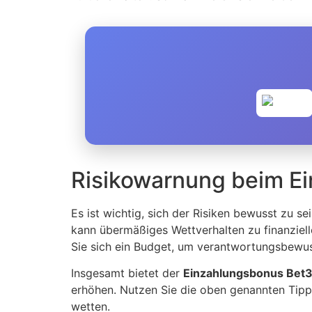
Risikowarnung beim E
Es ist wichtig, sich der Risiken bewusst zu 
kann übermäßiges Wettverhalten zu finanzielle
Sie sich ein Budget, um verantwortungsbewus
Insgesamt bietet der
Einzahlungsbonus Bet
erhöhen. Nutzen Sie die oben genannten Tipp
wetten.