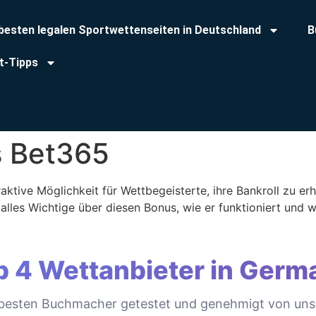
 besten legalen Sportwettenseiten in Deutschland
B
t-Tipps
s Bet365
aktive Möglichkeit für Wettbegeisterte, ihre Bankroll zu e
 alles Wichtige über diesen Bonus, wie er funktioniert und
p 4 Wettanbieter in Germ
 besten Buchmacher getestet und genehmigt von uns