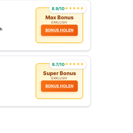
8.9/10
★★★★★
Max Bonus
EXKLUSIV
ch
BONUS HOLEN
8.7/10
★★★★★
Super Bonus
EXKLUSIV
BONUS HOLEN