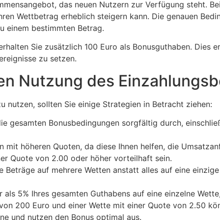
ommensangebot, das neuen Nutzern zur Verfügung steht. Bei 
Ihren Wettbetrag erheblich steigern kann. Die genauen Bedi
zu einem bestimmten Betrag.
erhalten Sie zusätzlich 100 Euro als Bonusguthaben. Dies e
reignisse zu setzen.
len Nutzung des Einzahlungs
u nutzen, sollten Sie einige Strategien in Betracht ziehen:
ie gesamten Bonusbedingungen sorgfältig durch, einschli
 mit höheren Quoten, da diese Ihnen helfen, die Umsatzanf
er Quote von 2.00 oder höher vorteilhaft sein.
e Beträge auf mehrere Wetten anstatt alles auf eine einzige
 als 5% Ihres gesamten Guthabens auf eine einzelne Wette, 
ng von 200 Euro und einer Wette mit einer Quote von 2.50 k
nne und nutzen den Bonus optimal aus.