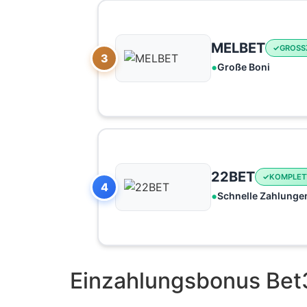
MELBET
GROSSZ
3
Große Boni
22BET
KOMPLET
4
Schnelle Zahlunge
Einzahlungsbonus Bet3