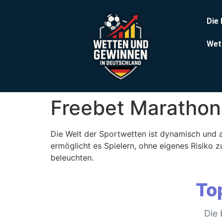
Die
Wet
Freebet Marathon
Die Welt der Sportwetten ist dynamisch und
ermöglicht es Spielern, ohne eigenes Risiko 
beleuchten.
To
Die