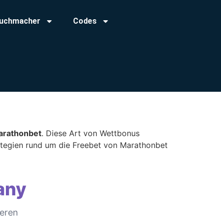
uchmacher
Codes
arathonbet
. Diese Art von Wettbonus
trategien rund um die Freebet von Marathonbet
any
eren