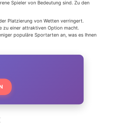
ahrene Spieler von Bedeutung sind. Zu den
der Platzierung von Wetten verringert.
zu einer attraktiven Option macht.
niger populäre Sportarten an, was es Ihnen
N
t