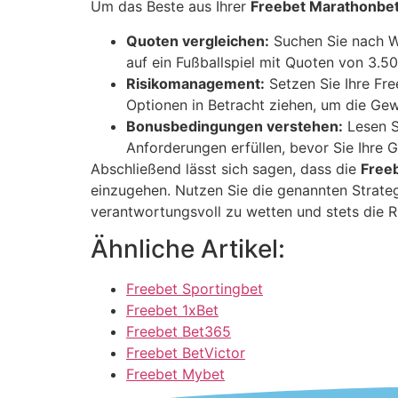
Um das Beste aus Ihrer
Freebet Marathonbe
Quoten vergleichen:
Suchen Sie nach We
auf ein Fußballspiel mit Quoten von 3.5
Risikomanagement:
Setzen Sie Ihre Fre
Optionen in Betracht ziehen, um die Ge
Bonusbedingungen verstehen:
Lesen S
Anforderungen erfüllen, bevor Sie Ihre
Abschließend lässt sich sagen, dass die
Free
einzugehen. Nutzen Sie die genannten Strate
verantwortungsvoll zu wetten und stets die Ri
Ähnliche Artikel:
Freebet Sportingbet
Freebet 1xBet
Freebet Bet365
Freebet BetVictor
Freebet Mybet