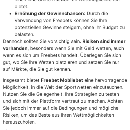
bietet.
Erhöhung der Gewinnchancen:
Durch die
Verwendung von Freebets können Sie Ihre
potenziellen Gewinne steigern, ohne Ihr Budget zu
belasten.
Dennoch sollten Sie vorsichtig sein.
Risiken sind immer
vorhanden
, besonders wenn Sie mit Geld wetten, auch
wenn es sich um Freebets handelt. Überlegen Sie sich
gut, wo Sie Ihre Wetten platzieren und setzen Sie nur
auf Märkte, die Sie gut kennen.
Insgesamt bietet
Freebet Mobilebet
eine hervorragende
Möglichkeit, in die Welt der Sportwetten einzutauchen.
Nutzen Sie die Gelegenheit, Ihre Strategien zu testen
und sich mit der Plattform vertraut zu machen. Achten
Sie jedoch immer auf die Bedingungen und mögliche
Risiken, um das Beste aus Ihren Wettmöglichkeiten
herauszuholen.