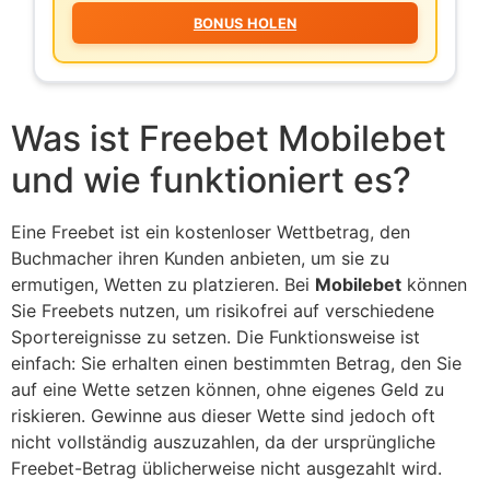
BONUS HOLEN
Was ist Freebet Mobilebet
und wie funktioniert es?
Eine Freebet ist ein kostenloser Wettbetrag, den
Buchmacher ihren Kunden anbieten, um sie zu
ermutigen, Wetten zu platzieren. Bei
Mobilebet
können
Sie Freebets nutzen, um risikofrei auf verschiedene
Sportereignisse zu setzen. Die Funktionsweise ist
einfach: Sie erhalten einen bestimmten Betrag, den Sie
auf eine Wette setzen können, ohne eigenes Geld zu
riskieren. Gewinne aus dieser Wette sind jedoch oft
nicht vollständig auszuzahlen, da der ursprüngliche
Freebet-Betrag üblicherweise nicht ausgezahlt wird.