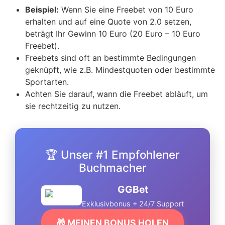
Beispiel:
Wenn Sie eine Freebet von 10 Euro
erhalten und auf eine Quote von 2.0 setzen,
beträgt Ihr Gewinn 10 Euro (20 Euro – 10 Euro
Freebet).
Freebets sind oft an bestimmte Bedingungen
geknüpft, wie z.B. Mindestquoten oder bestimmte
Sportarten.
Achten Sie darauf, wann die Freebet abläuft, um
sie rechtzeitig zu nutzen.
🏆 Unser #1 Empfohlener
Buchmacher
GGBet
Exklusivbonus + 24/7 Support
🎁 MEINEN BONUS HOLEN