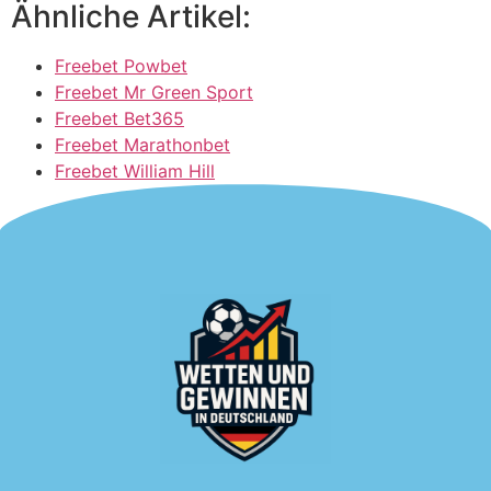
Ähnliche Artikel:
Freebet Powbet
Freebet Mr Green Sport
Freebet Bet365
Freebet Marathonbet
Freebet William Hill