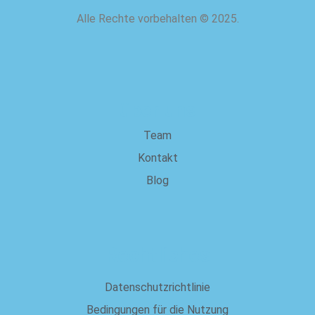
Alle Rechte vorbehalten
©
2025.
über uns
Team
Kontakt
Blog
Rechtliches
Datenschutzrichtlinie
Bedingungen für die Nutzung