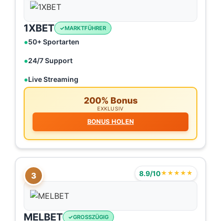
1XBET
MARKTFÜHRER
50+ Sportarten
24/7 Support
Live Streaming
200% Bonus
EXKLUSIV
BONUS HOLEN
8.9/10
★★★★★
3
MELBET
GROSSZÜGIG