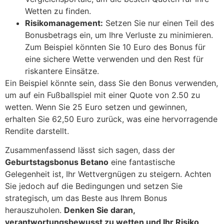
Wetten zu finden.
Risikomanagement:
Setzen Sie nur einen Teil des
Bonusbetrags ein, um Ihre Verluste zu minimieren.
Zum Beispiel könnten Sie 10 Euro des Bonus für
eine sichere Wette verwenden und den Rest für
riskantere Einsätze.
Ein Beispiel könnte sein, dass Sie den Bonus verwenden,
um auf ein Fußballspiel mit einer Quote von 2.50 zu
wetten. Wenn Sie 25 Euro setzen und gewinnen,
erhalten Sie 62,50 Euro zurück, was eine hervorragende
Rendite darstellt.
Zusammenfassend lässt sich sagen, dass der
Geburtstagsbonus Betano
eine fantastische
Gelegenheit ist, Ihr Wettvergnügen zu steigern. Achten
Sie jedoch auf die Bedingungen und setzen Sie
strategisch, um das Beste aus Ihrem Bonus
herauszuholen.
Denken Sie daran,
verantwortungsbewusst zu wetten und Ihr Risiko