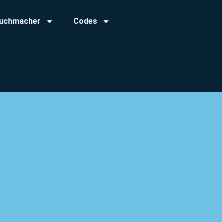
uchmacher
Codes