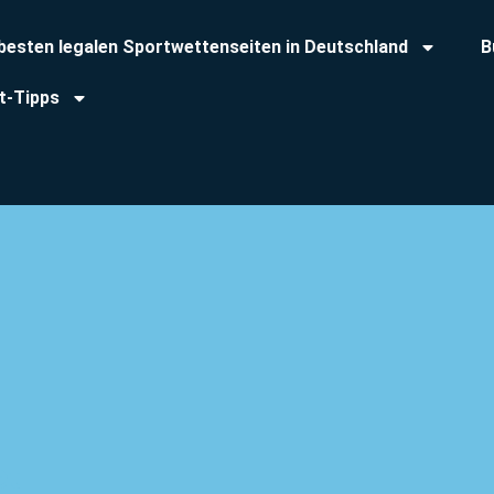
 besten legalen Sportwettenseiten in Deutschland
B
t-Tipps
et