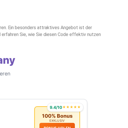
en. Ein besonders attraktives Angebot ist der
 erfahren Sie, wie Sie diesen Code effektiv nutzen
any
eren
9.4/10
★★★★★
100% Bonus
EXKLUSIV