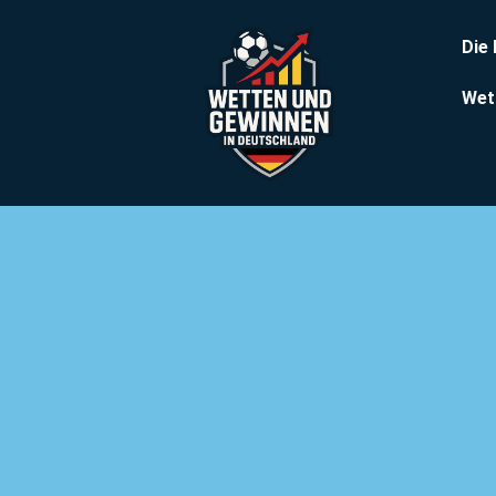
Die
Wet
Single Post
Voucher Code Mobileb