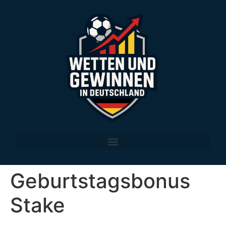
Geburtstagsbonus
Stake