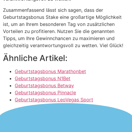
Zusammenfassend lässt sich sagen, dass der
Geburtstagsbonus Stake eine großartige Möglichkeit
ist, um an Ihrem besonderen Tag von zusätzlichen
Vorteilen zu profitieren. Nutzen Sie die genannten
Tipps, um Ihre Gewinnchancen zu maximieren und
gleichzeitig verantwortungsvoll zu wetten. Viel Glück!
Ähnliche Artikel:
Geburtstagsbonus Marathonbet
Geburtstagsbonus N1Bet
Geburtstagsbonus Betway
Geburtstagsbonus Pinnacle
Geburtstagsbonus LeoVegas Sport