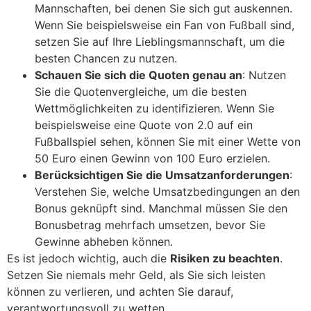
Mannschaften, bei denen Sie sich gut auskennen.
Wenn Sie beispielsweise ein Fan von Fußball sind,
setzen Sie auf Ihre Lieblingsmannschaft, um die
besten Chancen zu nutzen.
Schauen Sie sich die Quoten genau an
: Nutzen
Sie die Quotenvergleiche, um die besten
Wettmöglichkeiten zu identifizieren. Wenn Sie
beispielsweise eine Quote von 2.0 auf ein
Fußballspiel sehen, können Sie mit einer Wette von
50 Euro einen Gewinn von 100 Euro erzielen.
Berücksichtigen Sie die Umsatzanforderungen
:
Verstehen Sie, welche Umsatzbedingungen an den
Bonus geknüpft sind. Manchmal müssen Sie den
Bonusbetrag mehrfach umsetzen, bevor Sie
Gewinne abheben können.
Es ist jedoch wichtig, auch die
Risiken zu beachten
.
Setzen Sie niemals mehr Geld, als Sie sich leisten
können zu verlieren, und achten Sie darauf,
verantwortungsvoll zu wetten.