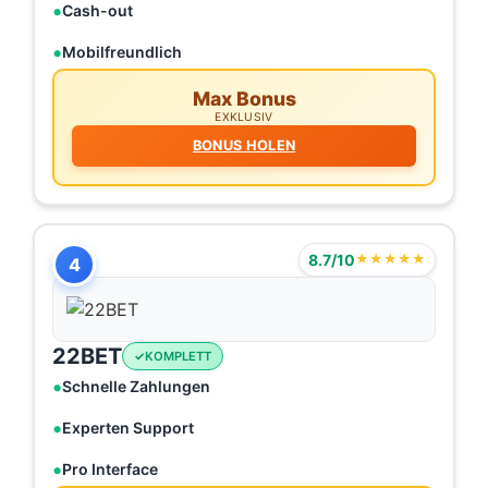
Cash-out
Mobilfreundlich
Max Bonus
EXKLUSIV
BONUS HOLEN
8.7/10
★★★★★
4
22BET
KOMPLETT
Schnelle Zahlungen
Experten Support
Pro Interface