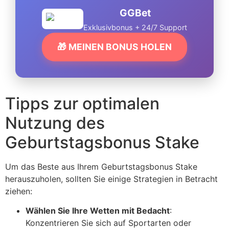
GGBet
Exklusivbonus + 24/7 Support
🎁 MEINEN BONUS HOLEN
Tipps zur optimalen
Nutzung des
Geburtstagsbonus Stake
Um das Beste aus Ihrem Geburtstagsbonus Stake
herauszuholen, sollten Sie einige Strategien in Betracht
ziehen:
Wählen Sie Ihre Wetten mit Bedacht
:
Konzentrieren Sie sich auf Sportarten oder