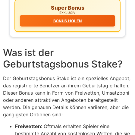
Super Bonus
EXKLUSIV
BONUS HOLEN
Was ist der
Geburtstagsbonus Stake?
Der Geburtstagsbonus Stake ist ein spezielles Angebot,
das registrierte Benutzer an ihrem Geburtstag erhalten.
Dieser Bonus kann in Form von Freiwetten, Umsatzboni
oder anderen attraktiven Angeboten bereitgestellt
werden. Die genauen Details können variieren, aber die
gängigsten Optionen sind:
Freiwetten
: Oftmals erhalten Spieler eine
bestimmte Anzahl von kostenlosen Wetten, die sie