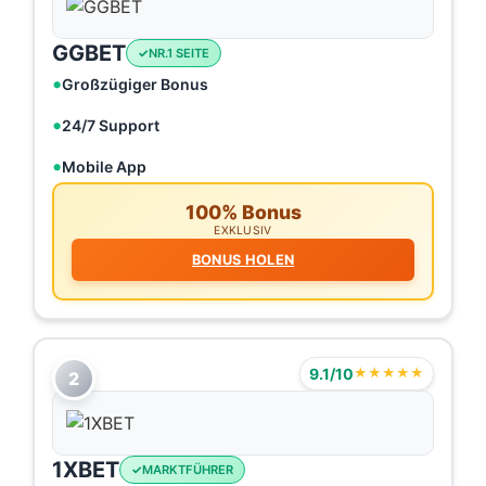
GGBET
NR.1 SEITE
Großzügiger Bonus
24/7 Support
Mobile App
100% Bonus
EXKLUSIV
BONUS HOLEN
9.1/10
★★★★★
2
1XBET
MARKTFÜHRER