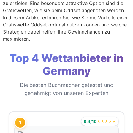
zu erzielen. Eine besonders attraktive Option sind die
Gratiswetten, wie sie beim Oddset angeboten werden.
In diesem Artikel erfahren Sie, wie Sie die Vorteile einer
Gratiswette Oddset optimal nutzen können und welche
Strategien dabei helfen, Ihre Gewinnchancen zu
maximieren.
Top 4 Wettanbieter in
Germany
Die besten Buchmacher getestet und
genehmigt von unseren Experten
9.4/10
★★★★★
1