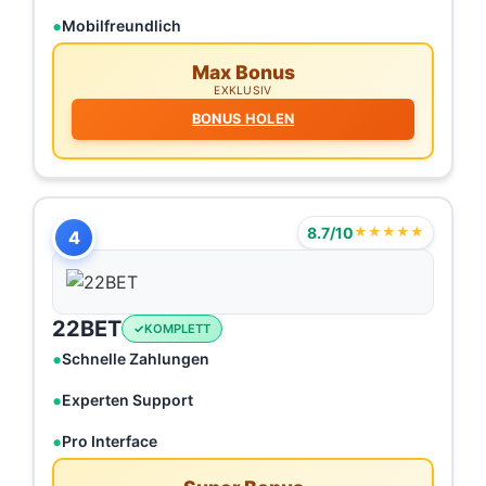
Mobilfreundlich
Max Bonus
EXKLUSIV
BONUS HOLEN
8.7/10
★★★★★
4
22BET
KOMPLETT
Schnelle Zahlungen
Experten Support
Pro Interface