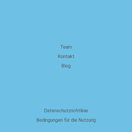
über uns
Team
Kontakt
Blog
Rechtliches
Datenschutzrichtlinie
Bedingungen für die Nutzung