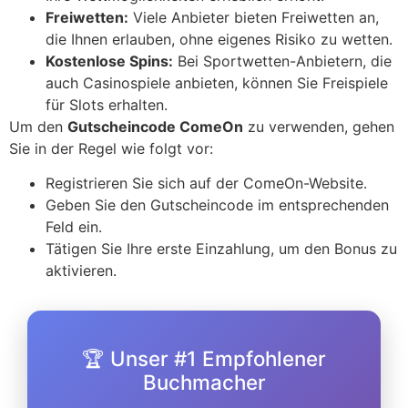
Freiwetten:
Viele Anbieter bieten Freiwetten an,
die Ihnen erlauben, ohne eigenes Risiko zu wetten.
Kostenlose Spins:
Bei Sportwetten-Anbietern, die
auch Casinospiele anbieten, können Sie Freispiele
für Slots erhalten.
Um den
Gutscheincode ComeOn
zu verwenden, gehen
Sie in der Regel wie folgt vor:
Registrieren Sie sich auf der ComeOn-Website.
Geben Sie den Gutscheincode im entsprechenden
Feld ein.
Tätigen Sie Ihre erste Einzahlung, um den Bonus zu
aktivieren.
🏆 Unser #1 Empfohlener
Buchmacher