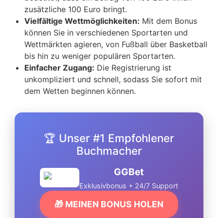
zusätzliche 100 Euro bringt.
Vielfältige Wettmöglichkeiten:
Mit dem Bonus
können Sie in verschiedenen Sportarten und
Wettmärkten agieren, von Fußball über Basketball
bis hin zu weniger populären Sportarten.
Einfacher Zugang:
Die Registrierung ist
unkompliziert und schnell, sodass Sie sofort mit
dem Wetten beginnen können.
🏆 Unser #1 Empfohlener
Buchmacher
GGBet
Exklusivbonus + 24/7 Support
🎁 MEINEN BONUS HOLEN