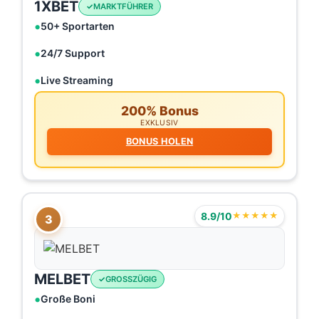
1XBET
MARKTFÜHRER
50+ Sportarten
24/7 Support
Live Streaming
200% Bonus
EXKLUSIV
BONUS HOLEN
8.9/10
★★★★★
3
MELBET
GROSSZÜGIG
Große Boni