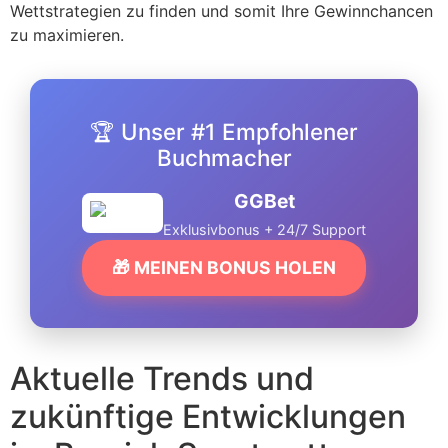
Wettstrategien zu finden und somit Ihre Gewinnchancen
zu maximieren.
🏆 Unser #1 Empfohlener
Buchmacher
GGBet
Exklusivbonus + 24/7 Support
🎁 MEINEN BONUS HOLEN
Aktuelle Trends und
zukünftige Entwicklungen