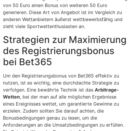
von 50 Euro einen Bonus von weiteren 50 Euro
generieren. Diese Art von Angebot ist im Vergleich zu
anderen Wettanbietern äußerst wettbewerbsfähig und
zieht viele Sportwettenthusiasten an.
Strategien zur Maximierung
des Registrierungsbonus
bei Bet365
Um den Registrierungsbonus von Bet365 effektiv zu
nutzen, ist es wichtig, eine durchdachte Strategie zu
verfolgen. Eine bewährte Technik ist das
Arbitrage-
Wetten
, bei der man auf alle möglichen Ergebnisse
eines Ereignisses wettet, um garantierte Gewinne zu
erzielen. Zudem sollten Sie darauf achten, die
Bonusbedingungen genau zu lesen, um die
Anforderungen an die Umsatzbedingungen zu erfüllen.