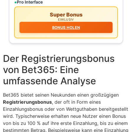
Pro Interface
Super Bonus
EXKLUSIV
BONUS HOLEN
Der Registrierungsbonus
von Bet365: Eine
umfassende Analyse
Bet365 bietet seinen Neukunden einen großzügigen
Registrierungsbonus
, der oft in Form eines
Einzahlungsbonus oder von Wettguthaben bereitgestellt
wird. Typischerweise erhalten neue Nutzer einen Bonus
von bis zu 100 % auf ihre erste Einzahlung, bis zu einem
bestimmten Betrag. Beispielsweise kann eine Einzahlung