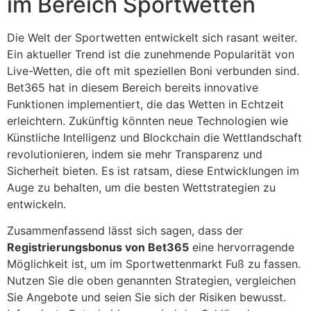
im Bereich Sportwetten
Die Welt der Sportwetten entwickelt sich rasant weiter.
Ein aktueller Trend ist die zunehmende Popularität von
Live-Wetten, die oft mit speziellen Boni verbunden sind.
Bet365 hat in diesem Bereich bereits innovative
Funktionen implementiert, die das Wetten in Echtzeit
erleichtern. Zukünftig könnten neue Technologien wie
Künstliche Intelligenz und Blockchain die Wettlandschaft
revolutionieren, indem sie mehr Transparenz und
Sicherheit bieten. Es ist ratsam, diese Entwicklungen im
Auge zu behalten, um die besten Wettstrategien zu
entwickeln.
Zusammenfassend lässt sich sagen, dass der
Registrierungsbonus von Bet365
eine hervorragende
Möglichkeit ist, um im Sportwettenmarkt Fuß zu fassen.
Nutzen Sie die oben genannten Strategien, vergleichen
Sie Angebote und seien Sie sich der Risiken bewusst.