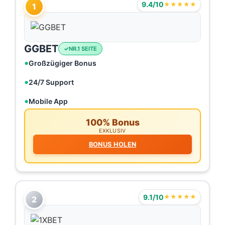
9.4/10
★★★★★
1
GGBET
NR.1 SEITE
Großzügiger Bonus
24/7 Support
Mobile App
100% Bonus
EXKLUSIV
BONUS HOLEN
9.1/10
★★★★★
2