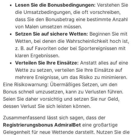
Lesen Sie die Bonusbedingungen:
Verstehen Sie
die Umsatzbedingungen, die oft vorschreiben,
dass Sie den Bonusbetrag eine bestimmte Anzahl
von Malen umsetzen müssen.
Setzen Sie auf sichere Wetten:
Beginnen Sie mit
Wetten, bei denen die Wahrscheinlichkeit hoch ist,
z. B. auf Favoriten oder bei Sportereignissen mit
klaren Ergebnissen.
Verteilen Sie Ihre Einsätze:
Anstatt alles auf eine
Wette zu setzen, verteilen Sie Ihre Einsätze auf
mehrere Ereignisse, um das Risiko zu minimieren.
Eine Risikowarnung: Übermäßiges Setzen, um den
Bonus schnell umzusetzen, kann zu Verlusten führen.
Seien Sie daher vorsichtig und setzen Sie nur Geld,
dessen Verlust Sie sich leisten können.
Zusammenfassend lässt sich sagen, dass der
Registrierungsbonus AdmiralBet
eine großartige
Gelegenheit für neue Wettende darstellt. Nutzen Sie die