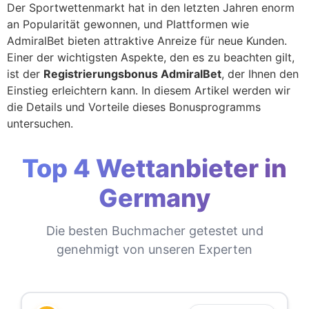
Der Sportwettenmarkt hat in den letzten Jahren enorm
an Popularität gewonnen, und Plattformen wie
AdmiralBet bieten attraktive Anreize für neue Kunden.
Einer der wichtigsten Aspekte, den es zu beachten gilt,
ist der
Registrierungsbonus AdmiralBet
, der Ihnen den
Einstieg erleichtern kann. In diesem Artikel werden wir
die Details und Vorteile dieses Bonusprogramms
untersuchen.
Top 4 Wettanbieter in
Germany
Die besten Buchmacher getestet und
genehmigt von unseren Experten