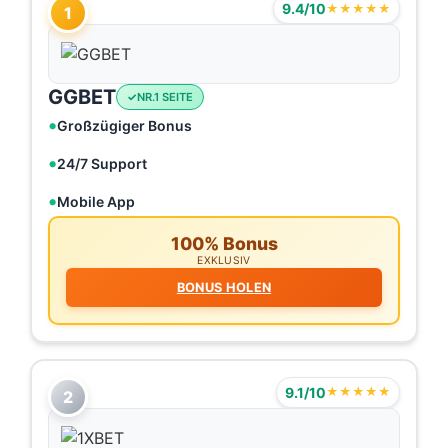
9.4/10
★★★★★
1
GGBET
NR.1 SEITE
Großzügiger Bonus
24/7 Support
Mobile App
100% Bonus
EXKLUSIV
BONUS HOLEN
9.1/10
★★★★★
2