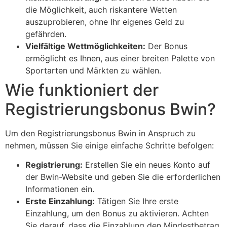
die Möglichkeit, auch riskantere Wetten
auszuprobieren, ohne Ihr eigenes Geld zu
gefährden.
Vielfältige Wettmöglichkeiten:
Der Bonus
ermöglicht es Ihnen, aus einer breiten Palette von
Sportarten und Märkten zu wählen.
Wie funktioniert der
Registrierungsbonus Bwin?
Um den Registrierungsbonus Bwin in Anspruch zu
nehmen, müssen Sie einige einfache Schritte befolgen:
Registrierung:
Erstellen Sie ein neues Konto auf
der Bwin-Website und geben Sie die erforderlichen
Informationen ein.
Erste Einzahlung:
Tätigen Sie Ihre erste
Einzahlung, um den Bonus zu aktivieren. Achten
Sie darauf, dass die Einzahlung den Mindestbetrag