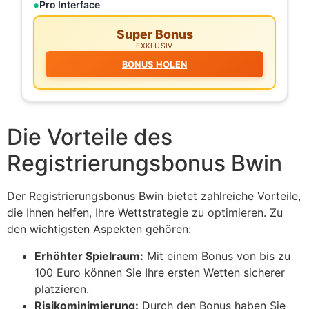
Pro Interface
Super Bonus
EXKLUSIV
BONUS HOLEN
Die Vorteile des
Registrierungsbonus Bwin
Der Registrierungsbonus Bwin bietet zahlreiche Vorteile,
die Ihnen helfen, Ihre Wettstrategie zu optimieren. Zu
den wichtigsten Aspekten gehören:
Erhöhter Spielraum:
Mit einem Bonus von bis zu
100 Euro können Sie Ihre ersten Wetten sicherer
platzieren.
Risikominimierung:
Durch den Bonus haben Sie