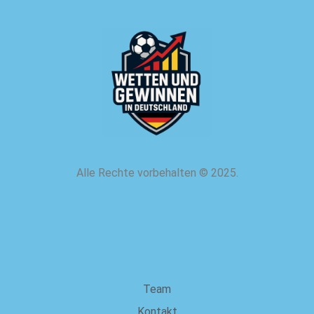
Alle Rechte vorbehalten
©
2025.
über uns
Team
Kontakt