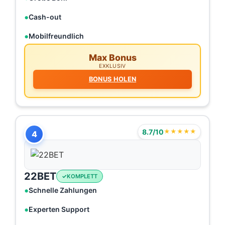
Cash-out
Mobilfreundlich
Max Bonus
EXKLUSIV
BONUS HOLEN
8.7/10
★★★★★
4
22BET
KOMPLETT
Schnelle Zahlungen
Experten Support