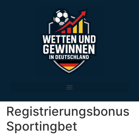
Registrierungsbonus
Sportingbet