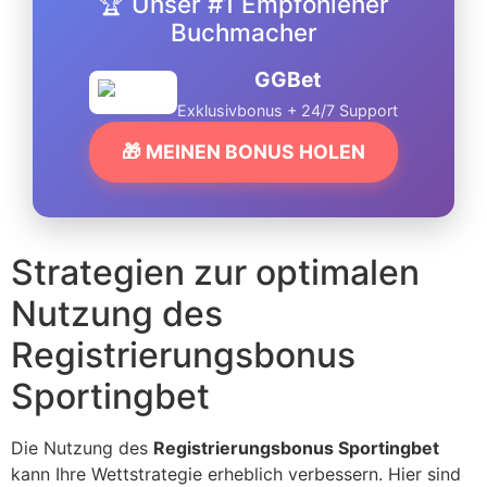
🏆 Unser #1 Empfohlener
Buchmacher
GGBet
Exklusivbonus + 24/7 Support
🎁 MEINEN BONUS HOLEN
Strategien zur optimalen
Nutzung des
Registrierungsbonus
Sportingbet
Die Nutzung des
Registrierungsbonus Sportingbet
kann Ihre Wettstrategie erheblich verbessern. Hier sind