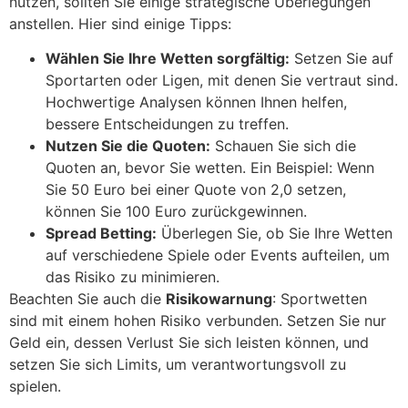
nutzen, sollten Sie einige strategische Überlegungen
anstellen. Hier sind einige Tipps:
Wählen Sie Ihre Wetten sorgfältig:
Setzen Sie auf
Sportarten oder Ligen, mit denen Sie vertraut sind.
Hochwertige Analysen können Ihnen helfen,
bessere Entscheidungen zu treffen.
Nutzen Sie die Quoten:
Schauen Sie sich die
Quoten an, bevor Sie wetten. Ein Beispiel: Wenn
Sie 50 Euro bei einer Quote von 2,0 setzen,
können Sie 100 Euro zurückgewinnen.
Spread Betting:
Überlegen Sie, ob Sie Ihre Wetten
auf verschiedene Spiele oder Events aufteilen, um
das Risiko zu minimieren.
Beachten Sie auch die
Risikowarnung
: Sportwetten
sind mit einem hohen Risiko verbunden. Setzen Sie nur
Geld ein, dessen Verlust Sie sich leisten können, und
setzen Sie sich Limits, um verantwortungsvoll zu
spielen.