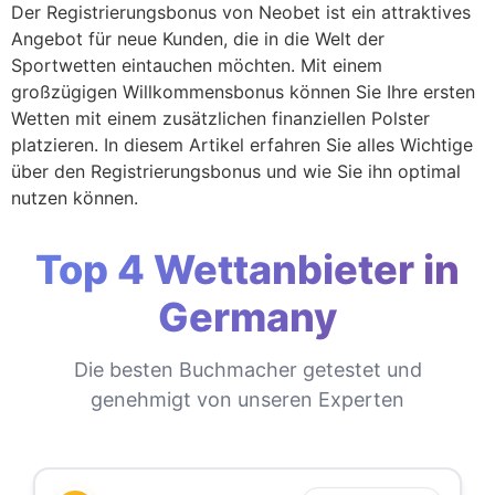
Der Registrierungsbonus von Neobet ist ein attraktives
Angebot für neue Kunden, die in die Welt der
Sportwetten eintauchen möchten. Mit einem
großzügigen Willkommensbonus können Sie Ihre ersten
Wetten mit einem zusätzlichen finanziellen Polster
platzieren. In diesem Artikel erfahren Sie alles Wichtige
über den Registrierungsbonus und wie Sie ihn optimal
nutzen können.
Top 4 Wettanbieter in
Germany
Die besten Buchmacher getestet und
genehmigt von unseren Experten