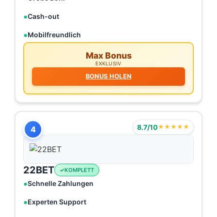
Cash-out
Mobilfreundlich
Max Bonus
EXKLUSIV
BONUS HOLEN
8.7/10
★★★★★
4
22BET
KOMPLETT
Schnelle Zahlungen
Experten Support