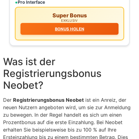
Pro Interface
Super Bonus
EXKLUSIV
BONUS HOLEN
Was ist der
Registrierungsbonus
Neobet?
Der
Registrierungsbonus Neobet
ist ein Anreiz, der
neuen Nutzern angeboten wird, um sie zur Anmeldung
zu bewegen. In der Regel handelt es sich um einen
Prozentbonus auf die erste Einzahlung. Bei Neobet
erhalten Sie beispielsweise bis zu 100 % auf Ihre
Ersteinzahlung bis zu einem bestimmten Betrag. Dies