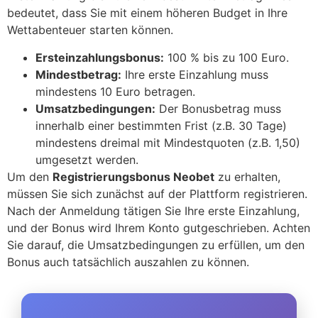
bedeutet, dass Sie mit einem höheren Budget in Ihre
Wettabenteuer starten können.
Ersteinzahlungsbonus:
100 % bis zu 100 Euro.
Mindestbetrag:
Ihre erste Einzahlung muss
mindestens 10 Euro betragen.
Umsatzbedingungen:
Der Bonusbetrag muss
innerhalb einer bestimmten Frist (z.B. 30 Tage)
mindestens dreimal mit Mindestquoten (z.B. 1,50)
umgesetzt werden.
Um den
Registrierungsbonus Neobet
zu erhalten,
müssen Sie sich zunächst auf der Plattform registrieren.
Nach der Anmeldung tätigen Sie Ihre erste Einzahlung,
und der Bonus wird Ihrem Konto gutgeschrieben. Achten
Sie darauf, die Umsatzbedingungen zu erfüllen, um den
Bonus auch tatsächlich auszahlen zu können.