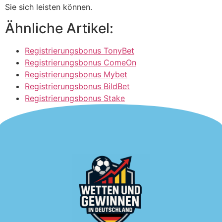
Sie sich leisten können.
Ähnliche Artikel:
Registrierungsbonus TonyBet
Registrierungsbonus ComeOn
Registrierungsbonus Mybet
Registrierungsbonus BildBet
Registrierungsbonus Stake