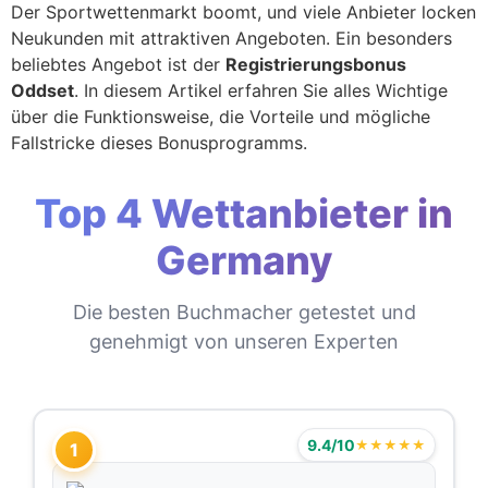
Der Sportwettenmarkt boomt, und viele Anbieter locken
Neukunden mit attraktiven Angeboten. Ein besonders
beliebtes Angebot ist der
Registrierungsbonus
Oddset
. In diesem Artikel erfahren Sie alles Wichtige
über die Funktionsweise, die Vorteile und mögliche
Fallstricke dieses Bonusprogramms.
Top 4 Wettanbieter in
Germany
Die besten Buchmacher getestet und
genehmigt von unseren Experten
9.4/10
★★★★★
1