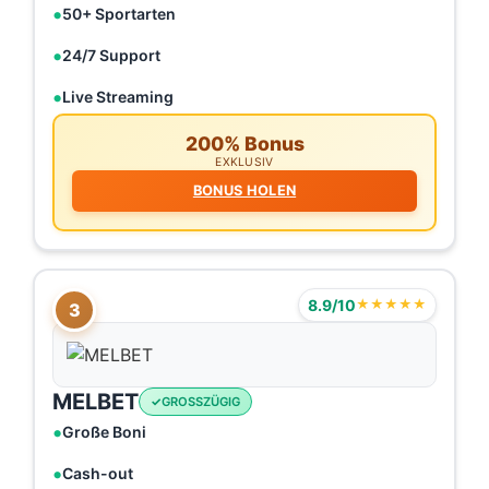
50+ Sportarten
24/7 Support
Live Streaming
200% Bonus
EXKLUSIV
BONUS HOLEN
8.9/10
★★★★★
3
MELBET
GROSSZÜGIG
Große Boni
Cash-out