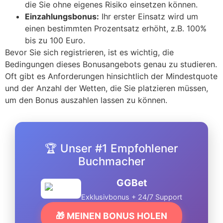
die Sie ohne eigenes Risiko einsetzen können.
Einzahlungsbonus:
Ihr erster Einsatz wird um
einen bestimmten Prozentsatz erhöht, z.B. 100%
bis zu 100 Euro.
Bevor Sie sich registrieren, ist es wichtig, die
Bedingungen dieses Bonusangebots genau zu studieren.
Oft gibt es Anforderungen hinsichtlich der Mindestquote
und der Anzahl der Wetten, die Sie platzieren müssen,
um den Bonus auszahlen lassen zu können.
🏆 Unser #1 Empfohlener
Buchmacher
GGBet
Exklusivbonus + 24/7 Support
🎁 MEINEN BONUS HOLEN