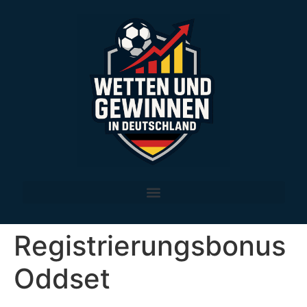
Registrierungsbonus
Oddset