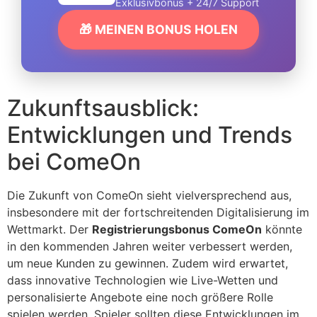
Exklusivbonus + 24/7 Support
🎁 MEINEN BONUS HOLEN
Zukunftsausblick:
Entwicklungen und Trends
bei ComeOn
Die Zukunft von ComeOn sieht vielversprechend aus,
insbesondere mit der fortschreitenden Digitalisierung im
Wettmarkt. Der
Registrierungsbonus ComeOn
könnte
in den kommenden Jahren weiter verbessert werden,
um neue Kunden zu gewinnen. Zudem wird erwartet,
dass innovative Technologien wie Live-Wetten und
personalisierte Angebote eine noch größere Rolle
spielen werden. Spieler sollten diese Entwicklungen im