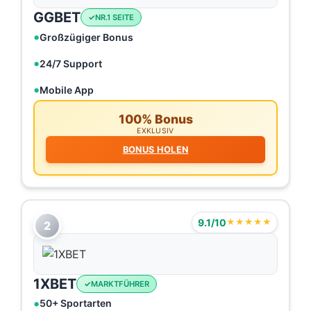
GGBET
NR.1 SEITE
Großzügiger Bonus
24/7 Support
Mobile App
100% Bonus
EXKLUSIV
BONUS HOLEN
9.1/10
★★★★★
2
1XBET
MARKTFÜHRER
50+ Sportarten