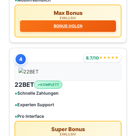
Max Bonus
EXKLUSIV
BONUS HOLEN
8.7/10
★★★★★
4
22BET
KOMPLETT
Schnelle Zahlungen
Experten Support
Pro Interface
Super Bonus
EXKLUSIV