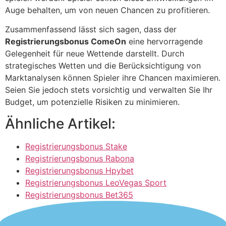
Auge behalten, um von neuen Chancen zu profitieren.
Zusammenfassend lässt sich sagen, dass der
Registrierungsbonus ComeOn
eine hervorragende
Gelegenheit für neue Wettende darstellt. Durch
strategisches Wetten und die Berücksichtigung von
Marktanalysen können Spieler ihre Chancen maximieren.
Seien Sie jedoch stets vorsichtig und verwalten Sie Ihr
Budget, um potenzielle Risiken zu minimieren.
Ähnliche Artikel:
Registrierungsbonus Stake
Registrierungsbonus Rabona
Registrierungsbonus Hpybet
Registrierungsbonus LeoVegas Sport
Registrierungsbonus Bet365