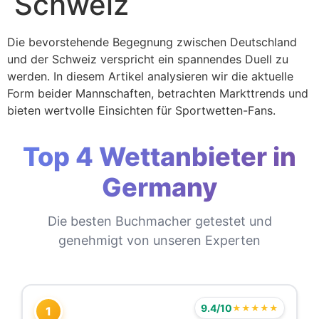
Schweiz
Die bevorstehende Begegnung zwischen Deutschland
und der Schweiz verspricht ein spannendes Duell zu
werden. In diesem Artikel analysieren wir die aktuelle
Form beider Mannschaften, betrachten Markttrends und
bieten wertvolle Einsichten für Sportwetten-Fans.
Top 4 Wettanbieter in
Germany
Die besten Buchmacher getestet und
genehmigt von unseren Experten
9.4/10
★★★★★
1