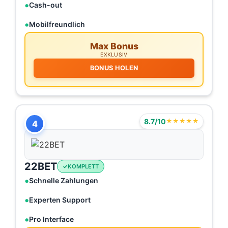
Cash-out
Mobilfreundlich
Max Bonus
EXKLUSIV
BONUS HOLEN
8.7/10
★★★★★
4
22BET
KOMPLETT
Schnelle Zahlungen
Experten Support
Pro Interface