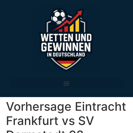
Vorhersage Eintracht
Frankfurt vs SV