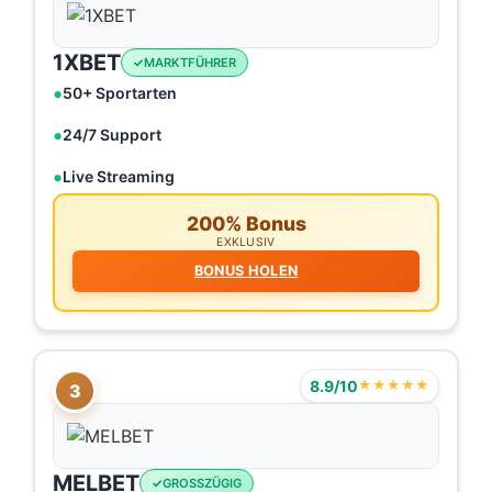
1XBET
MARKTFÜHRER
50+ Sportarten
24/7 Support
Live Streaming
200% Bonus
EXKLUSIV
BONUS HOLEN
8.9/10
★★★★★
3
MELBET
GROSSZÜGIG