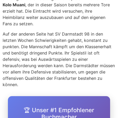
Kolo Muani
, der in dieser Saison bereits mehrere Tore
erzielt hat. Die Eintracht wird versuchen, ihre
Heimbilanz weiter auszubauen und auf den eigenen
Fans zu setzen.
Auf der anderen Seite hat SV Darmstadt 98 in den
letzten Wochen Schwierigkeiten gehabt, konstant zu
punkten. Die Mannschaft kämpft um den Klassenerhalt
und benötigt dringend Punkte. Ihr Spielstil ist oft
defensiv, was bei Auswärtsspielen zu einer
Herausforderung werden kann. Die Darmstädter müssen
vor allem ihre Defensive stabilisieren, um gegen die
offensiven Qualitäten der Frankfurter bestehen zu
können.
🏆 Unser #1 Empfohlener
Buchmacher