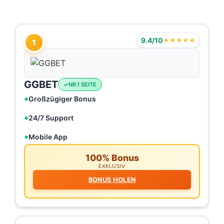
9.4/10
★★★★★
1
GGBET
NR.1 SEITE
Großzügiger Bonus
24/7 Support
Mobile App
100% Bonus
EXKLUSIV
BONUS HOLEN