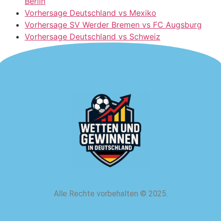
Berlin
Vorhersage Deutschland vs Mexiko
Vorhersage SV Werder Bremen vs FC Augsburg
Vorhersage Deutschland vs Schweiz
Alle Rechte vorbehalten
©
2025.