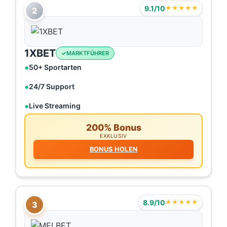
9.1/10
★★★★★
2
1XBET
MARKTFÜHRER
50+ Sportarten
24/7 Support
Live Streaming
200% Bonus
EXKLUSIV
BONUS HOLEN
8.9/10
★★★★★
3