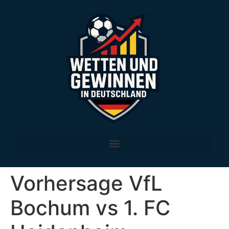
Vorhersage VfL
Bochum vs 1. FC