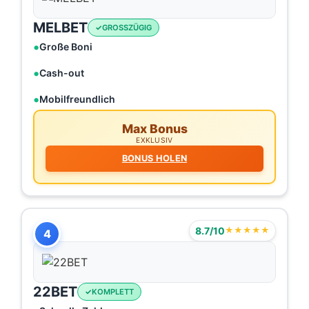
MELBET
GROSSZÜGIG
Große Boni
Cash-out
Mobilfreundlich
Max Bonus
EXKLUSIV
BONUS HOLEN
8.7/10
★★★★★
4
22BET
KOMPLETT