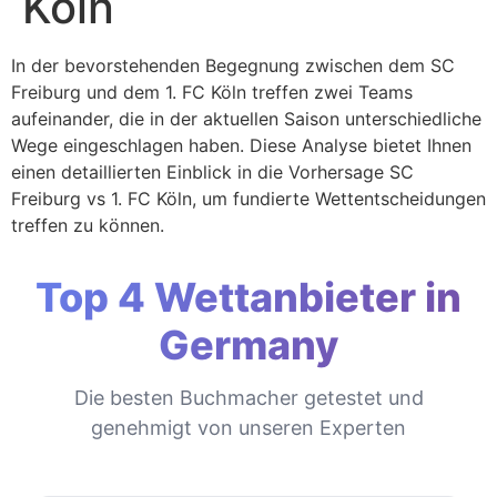
Köln
In der bevorstehenden Begegnung zwischen dem SC
Freiburg und dem 1. FC Köln treffen zwei Teams
aufeinander, die in der aktuellen Saison unterschiedliche
Wege eingeschlagen haben. Diese Analyse bietet Ihnen
einen detaillierten Einblick in die Vorhersage SC
Freiburg vs 1. FC Köln, um fundierte Wettentscheidungen
treffen zu können.
Top 4 Wettanbieter in
Germany
Die besten Buchmacher getestet und
genehmigt von unseren Experten