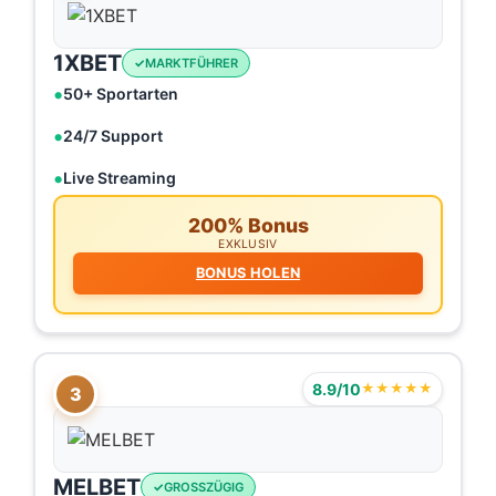
1XBET
MARKTFÜHRER
50+ Sportarten
24/7 Support
Live Streaming
200% Bonus
EXKLUSIV
BONUS HOLEN
8.9/10
★★★★★
3
MELBET
GROSSZÜGIG