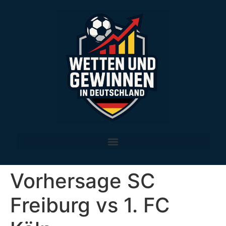
Vorhersage SC
Freiburg vs 1. FC