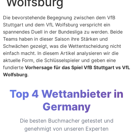
Wolfsburg
Die bevorstehende Begegnung zwischen dem VfB
Stuttgart und dem VfL Wolfsburg verspricht ein
spannendes Duell in der Bundesliga zu werden. Beide
Teams haben in dieser Saison ihre Stärken und
Schwächen gezeigt, was die Wettentscheidung nicht
einfach macht. In diesem Artikel analysieren wir die
aktuelle Form, die Schlüsselspieler und geben eine
fundierte
Vorhersage für das Spiel VfB Stuttgart vs VfL
Wolfsburg
.
Top 4 Wettanbieter in
Germany
Die besten Buchmacher getestet und
genehmigt von unseren Experten