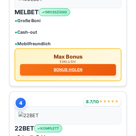
MELBET
GROSSZÜGIG
Große Boni
Cash-out
Mobilfreundlich
Max Bonus
EXKLUSIV
BONUS HOLEN
8.7/10
★★★★★
4
22BET
KOMPLETT