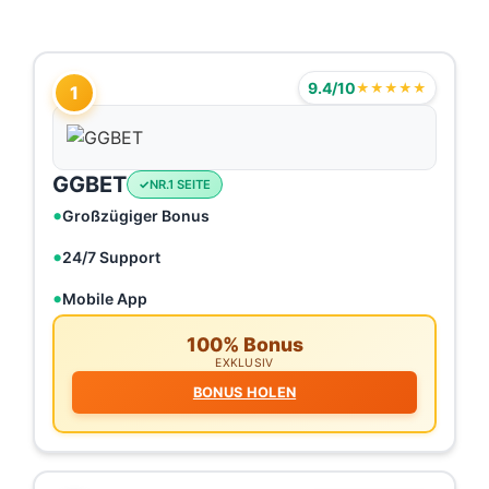
9.4/10
★★★★★
1
GGBET
NR.1 SEITE
Großzügiger Bonus
24/7 Support
Mobile App
100% Bonus
EXKLUSIV
BONUS HOLEN