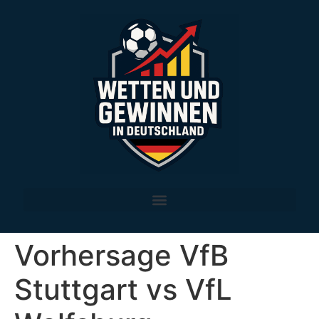
Vorhersage VfB
Stuttgart vs VfL