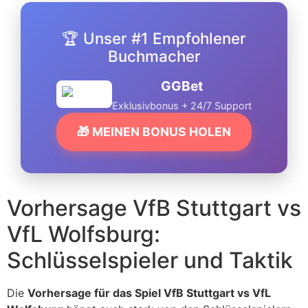
🏆 Unser #1 Empfohlener
Buchmacher
GGBet
Exklusivbonus + 24/7 Support
🎁 MEINEN BONUS HOLEN
Vorhersage VfB Stuttgart vs
VfL Wolfsburg:
Schlüsselspieler und Taktik
Die
Vorhersage für das Spiel VfB Stuttgart vs VfL