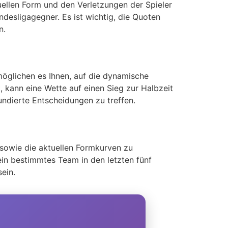
uellen Form und den Verletzungen der Spieler
desligagegner. Es ist wichtig, die Quoten
n.
möglichen es Ihnen, auf die dynamische
, kann eine Wette auf einen Sieg zur Halbzeit
undierte Entscheidungen zu treffen.
z sowie die aktuellen Formkurven zu
in bestimmtes Team in den letzten fünf
ein.