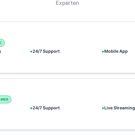
Experten
E
s
24/7 Support
Mobile App
HRER
24/7 Support
Live Streamin