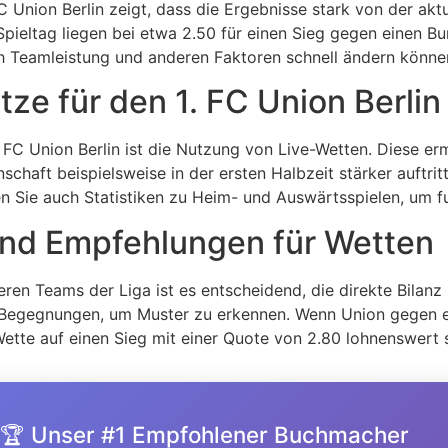
C Union Berlin zeigt, dass die Ergebnisse stark von der akt
pieltag liegen bei etwa 2.50 für einen Sieg gegen einen Bun
ch Teamleistung und anderen Faktoren schnell ändern könne
ze für den 1. FC Union Berlin
. FC Union Berlin ist die Nutzung von Live-Wetten. Diese er
chaft beispielsweise in der ersten Halbzeit stärker auftritt
en Sie auch Statistiken zu Heim- und Auswärtsspielen, um f
und Empfehlungen für Wetten
eren Teams der Liga ist es entscheidend, die direkte Bilan
 Begegnungen, um Muster zu erkennen. Wenn Union gegen e
 Wette auf einen Sieg mit einer Quote von 2.80 lohnenswert s
🏆 Unser #1 Empfohlener Buchmacher