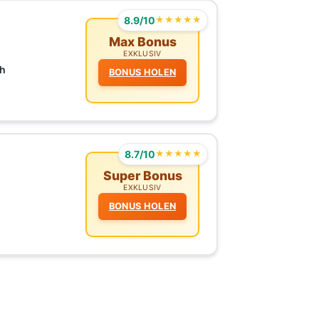
8.9/10
★★★★★
Max Bonus
EXKLUSIV
ch
BONUS HOLEN
8.7/10
★★★★★
Super Bonus
EXKLUSIV
BONUS HOLEN