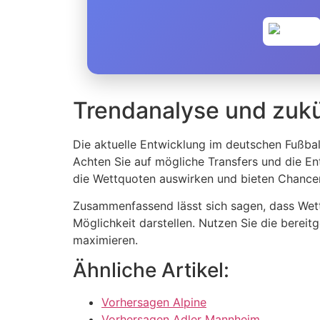
Trendanalyse und zukü
Die aktuelle Entwicklung im deutschen Fußball
Achten Sie auf mögliche Transfers und die En
die Wettquoten auswirken und bieten Chancen 
Zusammenfassend lässt sich sagen, dass Wetten
Möglichkeit darstellen. Nutzen Sie die bereit
maximieren.
Ähnliche Artikel:
Vorhersagen Alpine
Vorhersagen Adler Mannheim