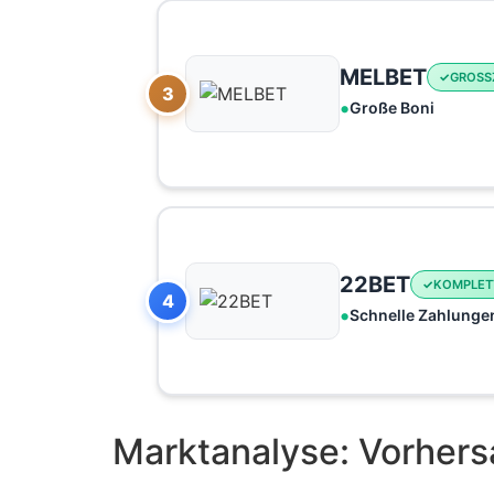
MELBET
GROSSZ
3
Große Boni
22BET
KOMPLET
4
Schnelle Zahlunge
Marktanalyse: Vorhersa