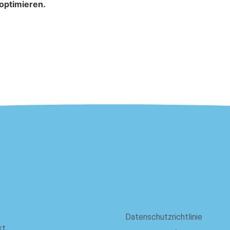
optimieren.
er uns
Rechtliches
Datenschutzrichtlinie
kt