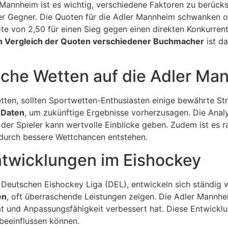
 Mannheim ist es wichtig, verschiedene Faktoren zu berücksi
er Gegner. Die Quoten für die Adler Mannheim schwanken of
te von 2,50 für einen Sieg gegen einen direkten Konkurrente
n Vergleich der Quoten verschiedener Buchmacher
ist da
eiche Wetten auf die Adler M
tten, sollten Sportwetten-Enthusiasten einige bewährte St
n Daten
, um zukünftige Ergebnisse vorherzusagen. Die Anal
der Spieler kann wertvolle Einblicke geben. Zudem ist es r
adurch bessere Wettchancen entstehen.
ntwicklungen im Eishockey
r Deutschen Eishockey Liga (DEL), entwickeln sich ständig
en
, oft überraschende Leistungen zeigen. Die Adler Mannhei
tät und Anpassungsfähigkeit verbessert hat. Diese Entwickl
 beeinflussen können.