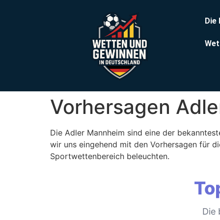
Die
Wet
Vorhersagen Adl
Die Adler Mannheim sind eine der bekanntest
wir uns eingehend mit den Vorhersagen für d
Sportwettenbereich beleuchten.
To
Die