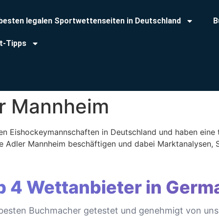
 besten legalen Sportwettenseiten in Deutschland
B
t-Tipps
er Mannheim
en Eishockeymannschaften in Deutschland und haben eine 
ie Adler Mannheim beschäftigen und dabei Marktanalysen, S
p 4 Wettanbieter in Germ
 besten Buchmacher getestet und genehmigt von uns