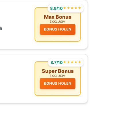
8.9/10
★★★★★
Max Bonus
EXKLUSIV
ch
BONUS HOLEN
8.7/10
★★★★★
Super Bonus
EXKLUSIV
BONUS HOLEN