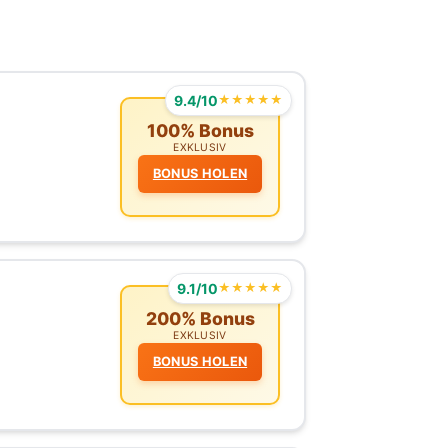
9.4/10
★★★★★
100% Bonus
EXKLUSIV
BONUS HOLEN
9.1/10
★★★★★
200% Bonus
EXKLUSIV
g
BONUS HOLEN